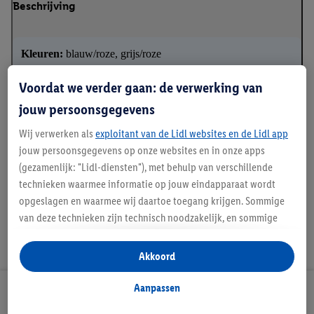
Beschrijving
Kleuren:
blauw/roze, grijs/roze
Functie:
1x met druk
Voordat we verder gaan: de verwerking van
Bijzonderheden:
met overhangende schouders
jouw persoonsgegevens
✓
2 stuks
✓
Bijzonder zacht en soepel
Wij verwerken als
exploitant van de Lidl websites en de Lidl app
jouw persoonsgegevens op onze websites en in onze apps
(gezamenlijk: "Lidl-diensten"), met behulp van verschillende
technieken waarmee informatie op jouw eindapparaat wordt
opgeslagen en waarmee wij daartoe toegang krijgen. Sommige
van deze technieken zijn technisch noodzakelijk, en sommige
technieken worden met jouw toestemming gebruikt voor het
opslaan van voorkeursinstellingen, het verzamelen en
Akkoord
analyseren van statistieken of voor het tonen van
gepersonaliseerde reclame binnen en buiten de Lidl-diensten.
Aanpassen
Lidl Nieuwsbrief
Als je lid bent van het Lidl Plus-programma, dan worden