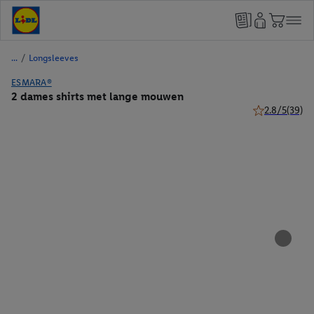
/
Longsleeves
ESMARA®
2 dames shirts met lange mouwen
2.8/5
(39)
2.8 van 5 ster