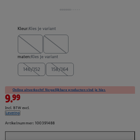
Kleur:
Kies je variant
maten:
Kies je variant
146/152
158/164
Online uitverkocht! Vergelijkbare producten vind je hier.
9.99
Incl. BTW excl.
Levering
Artikelnummer:
100391488