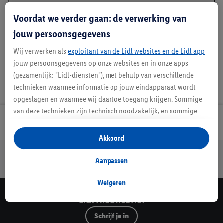
Beschrijving
Voordat we verder gaan: de verwerking van
jouw persoonsgegevens
Wij verwerken als
exploitant van de Lidl websites en de Lidl app
jouw persoonsgegevens op onze websites en in onze apps
(gezamenlijk: "Lidl-diensten"), met behulp van verschillende
technieken waarmee informatie op jouw eindapparaat wordt
opgeslagen en waarmee wij daartoe toegang krijgen. Sommige
van deze technieken zijn technisch noodzakelijk, en sommige
Lidl Nieuwsbrief
technieken worden met jouw toestemming gebruikt voor het
opslaan van voorkeursinstellingen, het verzamelen en
Akkoord
analyseren van statistieken of voor het tonen van
Jouw voordelen bij ons als Lidl webshop klant
gepersonaliseerde reclame binnen en buiten de Lidl-diensten.
Aanpassen
Gratis retourneren
Veilig winkelen
30 dagen bedenktijd
Als je lid bent van het Lidl Plus-programma, dan worden
gegevens over jouw aankoopgedrag in de winkel ook voor de
Weigeren
hiervoor genoemde doeleinden verwerkt.
Lidl Nieuwsbrief
Als je hier toestemming geeft aan ons voor het personaliseren
Schrijf je in
van reclame en als je vervolgens een Lidl Plus-account