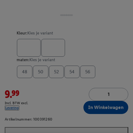
Kleur:
Kies je variant
maten:
Kies je variant
48
50
52
54
56
9.99
Incl. BTW excl.
In Winkelwagen
Levering
Artikelnummer:
100391260