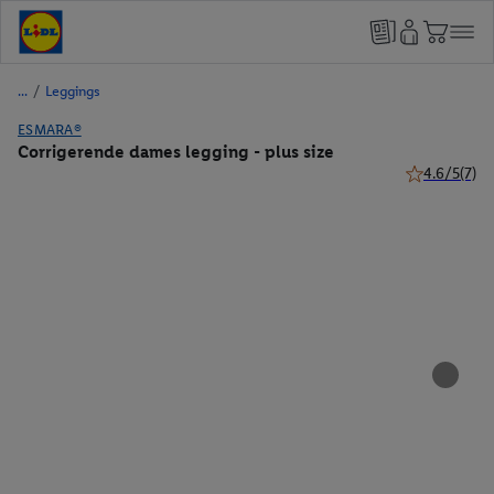
/
Leggings
ESMARA®
Corrigerende dames legging - plus size
4.6/5
(7)
4.6 van 5 ste