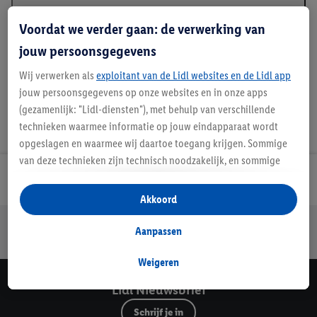
Beschrijving
Voordat we verder gaan: de verwerking van
jouw persoonsgegevens
Wij verwerken als
exploitant van de Lidl websites en de Lidl app
jouw persoonsgegevens op onze websites en in onze apps
(gezamenlijk: "Lidl-diensten"), met behulp van verschillende
technieken waarmee informatie op jouw eindapparaat wordt
opgeslagen en waarmee wij daartoe toegang krijgen. Sommige
van deze technieken zijn technisch noodzakelijk, en sommige
technieken worden met jouw toestemming gebruikt voor het
Lidl Nieuwsbrief
opslaan van voorkeursinstellingen, het verzamelen en
Akkoord
analyseren van statistieken of voor het tonen van
Jouw voordelen bij ons als Lidl webshop klant
gepersonaliseerde reclame binnen en buiten de Lidl-diensten.
Aanpassen
Gratis retourneren
Veilig winkelen
30 dagen bedenktijd
Als je lid bent van het Lidl Plus-programma, dan worden
gegevens over jouw aankoopgedrag in de winkel ook voor de
Weigeren
hiervoor genoemde doeleinden verwerkt.
Lidl Nieuwsbrief
Als je hier toestemming geeft aan ons voor het personaliseren
Schrijf je in
van reclame en als je vervolgens een Lidl Plus-account