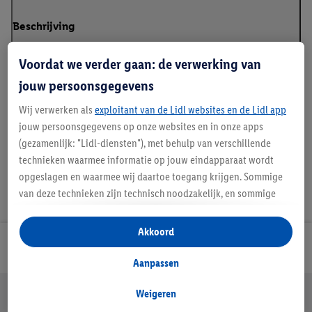
Beschrijving
Voordat we verder gaan: de verwerking van
jouw persoonsgegevens
Details over productveiligheid
Wij verwerken als
exploitant van de Lidl websites en de Lidl app
jouw persoonsgegevens op onze websites en in onze apps
(gezamenlijk: "Lidl-diensten"), met behulp van verschillende
technieken waarmee informatie op jouw eindapparaat wordt
opgeslagen en waarmee wij daartoe toegang krijgen. Sommige
van deze technieken zijn technisch noodzakelijk, en sommige
technieken worden met jouw toestemming gebruikt voor het
opslaan van voorkeursinstellingen, het verzamelen en
Akkoord
analyseren van statistieken of voor het tonen van
Lidl Nieuwsbrief
gepersonaliseerde reclame binnen en buiten de Lidl-diensten.
Aanpassen
Als je lid bent van het Lidl Plus-programma, dan worden
Jouw voordelen bij ons als Lidl webshop klant
gegevens over jouw aankoopgedrag in de winkel ook voor de
Weigeren
Gratis retourneren
Veilig winkelen
30 dagen bedenktijd
hiervoor genoemde doeleinden verwerkt.