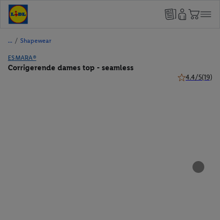
/
Shapewear
ESMARA®
Corrigerende dames top - seamless
4.4/5
(19)
4.4 van 5 ster