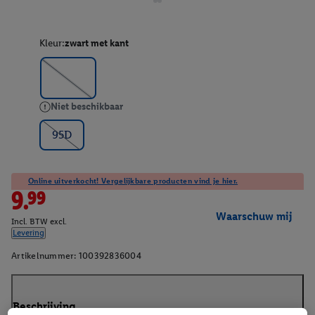
Kleur:
zwart met kant
Niet beschikbaar
95D
Online uitverkocht! Vergelijkbare producten vind je hier.
9.99
Waarschuw mij
Incl. BTW excl.
Levering
Artikelnummer:
100392836004
Beschrijving