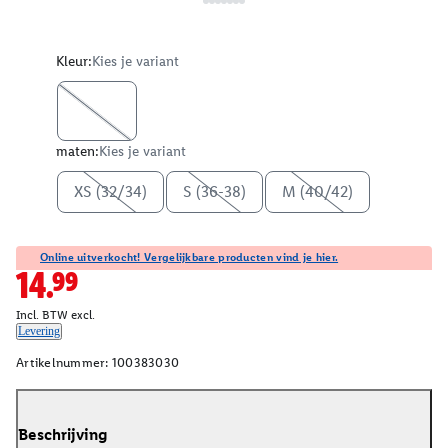
Kleur:
Kies je variant
maten:
Kies je variant
XS (32/34)
S (36-38)
M (40/42)
Online uitverkocht! Vergelijkbare producten vind je hier.
14.99
Incl. BTW excl.
Levering
Artikelnummer:
100383030
Beschrijving