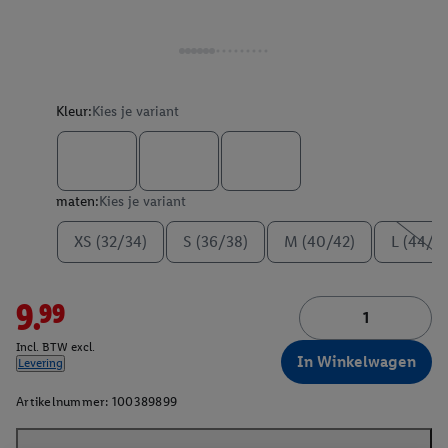
Kleur:
Kies je variant
maten:
Kies je variant
XS (32/34)
S (36/38)
M (40/42)
L (44/4
9.99
Incl. BTW excl.
In Winkelwagen
Levering
Artikelnummer:
100389899