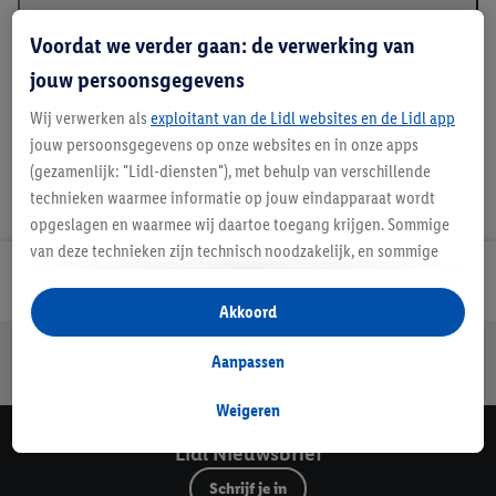
Beschrijving
Voordat we verder gaan: de verwerking van
jouw persoonsgegevens
Wij verwerken als
exploitant van de Lidl websites en de Lidl app
jouw persoonsgegevens op onze websites en in onze apps
(gezamenlijk: "Lidl-diensten"), met behulp van verschillende
technieken waarmee informatie op jouw eindapparaat wordt
opgeslagen en waarmee wij daartoe toegang krijgen. Sommige
van deze technieken zijn technisch noodzakelijk, en sommige
technieken worden met jouw toestemming gebruikt voor het
Lidl Nieuwsbrief
opslaan van voorkeursinstellingen, het verzamelen en
Akkoord
analyseren van statistieken of voor het tonen van
Jouw voordelen bij ons als Lidl webshop klant
gepersonaliseerde reclame binnen en buiten de Lidl-diensten.
Aanpassen
Gratis retourneren
Veilig winkelen
30 dagen bedenktijd
Als je lid bent van het Lidl Plus-programma, dan worden
gegevens over jouw aankoopgedrag in de winkel ook voor de
Weigeren
hiervoor genoemde doeleinden verwerkt.
Lidl Nieuwsbrief
Als je hier toestemming geeft aan ons voor het personaliseren
Schrijf je in
van reclame en als je vervolgens een Lidl Plus-account