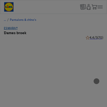
/
Pantalons & chino's
ESMARA®
Dames broek
4.4/5
(70)
4.4 van 5 sterr