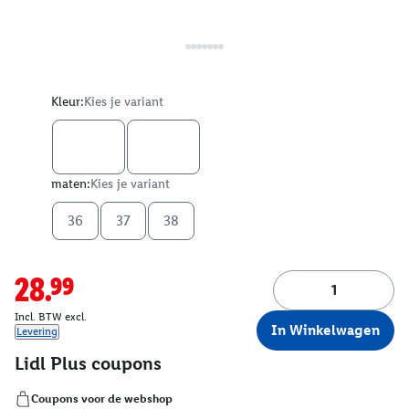
Kleur:
Kies je variant
maten:
Kies je variant
36
37
38
28.99
Incl. BTW excl.
In Winkelwagen
Levering