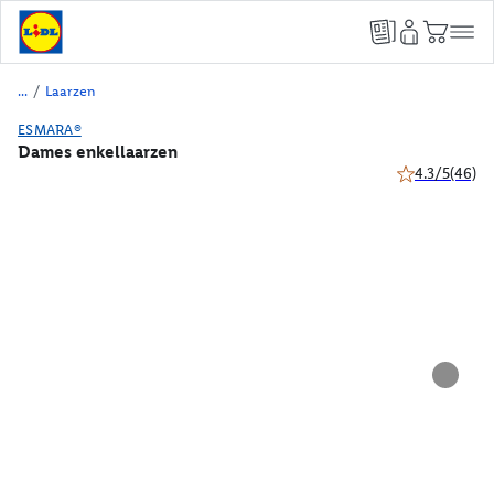
/
Laarzen
ESMARA®
Dames enkellaarzen
4.3/5
(46)
4.3 van 5 ster