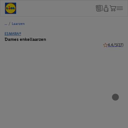
/
Laarzen
ESMARA®
Dames enkellaarzen
4.4/5
(27)
4.4 van 5 ster