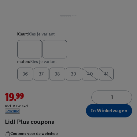
Kleur:
Kies je variant
maten:
Kies je variant
36
37
38
39
40
41
19.99
Incl. BTW excl.
In Winkelwagen
Levering