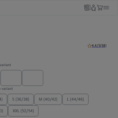
4.4/5
(38)
4.4 van 5 sterren (
 variant
e variant
4)
S (36/38)
M (40/42)
L (44/46)
0)
XXL (52/54)