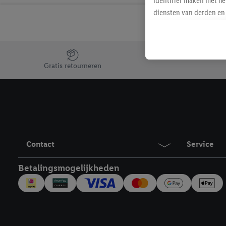
identifier maken met he
diensten van derden en 
mailadres ook worden sa
toegewezen.
Als je hiervoor toeste
Jouw voordelen bij ons als Lidl webshop klant
eerder interesse hebt g
Gratis retourneren
maar het niet te kopen)
Lidl-diensten worden we
mailadres en met eventu
toegewezen.
Onder "Aanpassen" kun 
verwerkingsdoeleinden j
Contact
Service
Door te klikken op "Weig
technieken worden gebr
Betalingsmogelijkheden
Door op "Akkoord" te kl
inclusief over de opsl
trekken, vind je in onze
over de cookies die wij 