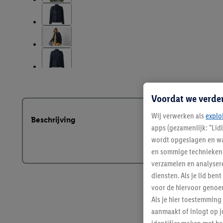
Voordat we verde
Wij verwerken als
explo
Beschrijving
apps (gezamenlijk: "Lid
wordt opgeslagen en wa
en sommige technieken 
verzamelen en analysere
diensten. Als je lid b
voor de hiervoor genoe
Als je hier toestemming
aanmaakt of inlogt op j