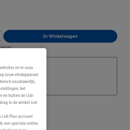
In Winkelwagen
393242
ebsites en in onze
e op jouw eindapparaat
hnisch noodzakelijk,
tellingen, het
n en buiten de Lidl-
drag in de winkel ook
n Lidl Plus-account
A. een speciale online