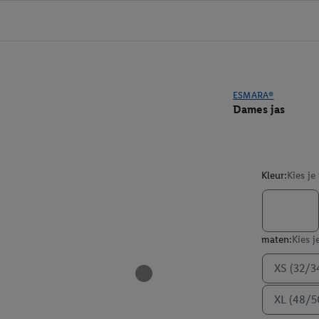
ESMARA®
Dames jas
Kleur:
Kies je
maten:
Kies j
XS (32/3
XL (48/5