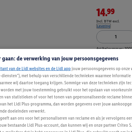
14.99
Incl. BTW excl.
Levering
Artikelnummer:
100
r gaan: de verwerking van jouw persoonsgegevens
itant van de Lidl websites en de Lidl app
jouw persoonsgegevens op onze w
l-diensten"), met behulp van verschillende technieken waarmee informati
armee wij daartoe toegang krijgen. Sommige van deze technieken zijn tec
worden met jouw toestemming gebruikt voor het opslaan van voorkeursins
n van statistieken of voor het tonen van gepersonaliseerde reclame binne
ent van het Lidl Plus-programma, dan worden gegevens over jouw aankoopge
mde doeleinden verwerkt.
 geeft aan ons voor het personaliseren van reclame en als je vervolgens ee
ouw bestaande Lidl Plus-account, dan kunnen wij en onze partner Criteo S.