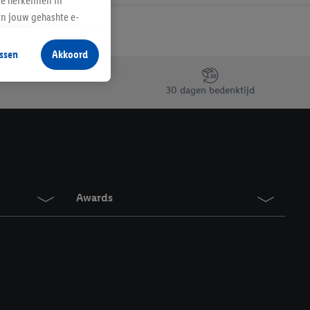
te herkennen in
an jouw gehashte e-
aan jou zijn
ssen
Akkoord
r producten waarin je
 winkel te plaatsen
30 dagen bedenktijd
innen verschillende
 van jouw gehashte e-
an jou kunnen worden
erking.
Awards
en vergelijkbare
en. Meer informatie,
t moment in te
r
voor meer informatie