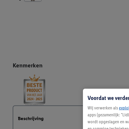
Kenmerken
Voordat we verde
Wij verwerken als
explo
apps (gezamenlijk: "Lid
Beschrijving
wordt opgeslagen en wa
en sommige technieken 