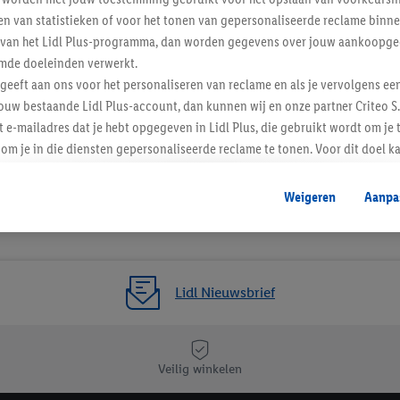
n van statistieken of voor het tonen van gepersonaliseerde reclame binne
ent van het Lidl Plus-programma, dan worden gegevens over jouw aankoopge
mde doeleinden verwerkt.
 geeft aan ons voor het personaliseren van reclame en als je vervolgens ee
ouw bestaande Lidl Plus-account, dan kunnen wij en onze partner Criteo S.
t e-mailadres dat je hebt opgegeven in Lidl Plus, die gebruikt wordt om je 
om je in die diensten gepersonaliseerde reclame te tonen. Voor dit doel k
mengevoegd met andere identifiers of met identifiers die door Criteo S.A. 
Weigeren
Aanpa
mming geeft, dan kunnen retargeting advertenties worden weergegeven voo
etoond (bijvoorbeeld door het product in een winkelmandje van een online
. De retargeting advertenties kunnen op verschillende eindapparaten en b
ergegeven, als verschillende eindapparaten en Lidl-diensten, met behulp
Lidl Nieuwsbrief
ele andere identifiers of met identifiers waarover Criteo S.A. beschikt, a
je aangeven met welke cookies en vergelijkbare technieken en met welke
e instemt. Verder kan je er meer informatie vinden over de gegevensverw
Veilig winkelen
eren", kies je voor de optie dat er enkel technisch noodzakelijke cookies 