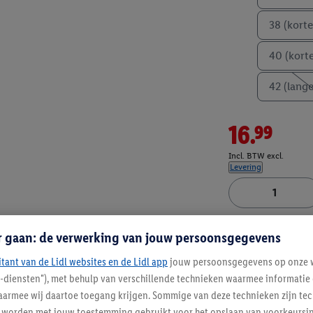
38 (korte
40 (korte
42 (lange
16.99
Incl. BTW excl.
Levering
Artikelnummer:
100
r gaan: de verwerking van jouw persoonsgegevens
itant van de Lidl websites en de Lidl app
jouw persoonsgegevens op onze w
l-diensten"), met behulp van verschillende technieken waarmee informati
armee wij daartoe toegang krijgen. Sommige van deze technieken zijn tec
worden met jouw toestemming gebruikt voor het opslaan van voorkeursins