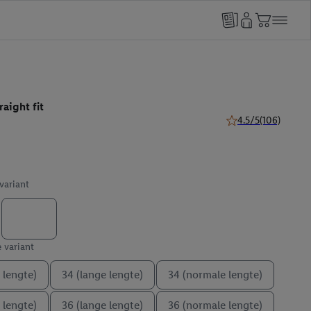
aight fit
4.5/5
(106)
4.5 van 5 sterren (1
 variant
e variant
 lengte)
34 (lange lengte)
34 (normale lengte)
 lengte)
36 (lange lengte)
36 (normale lengte)