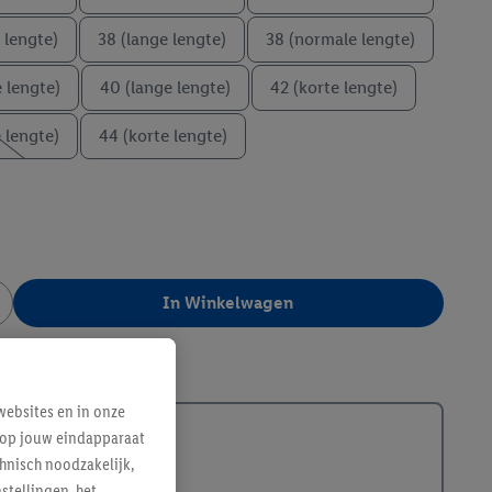
 lengte)
38 (lange lengte)
38 (normale lengte)
 lengte)
40 (lange lengte)
42 (korte lengte)
 lengte)
44 (korte lengte)
In Winkelwagen
385336
ebsites en in onze
e op jouw eindapparaat
hnisch noodzakelijk,
tellingen, het