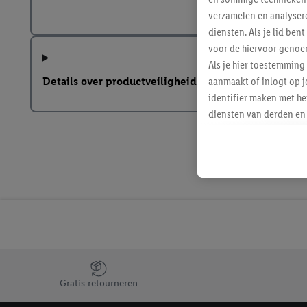
verzamelen en analysere
diensten. Als je lid b
voor de hiervoor genoe
Als je hier toestemming
aanmaakt of inlogt op j
Details over productveiligheid
identifier maken met he
diensten van derden en 
mailadres ook worden sa
toegewezen.
Als je hiervoor toeste
eerder interesse hebt g
maar het niet te kopen)
Lidl-diensten worden we
mailadres en met eventu
toegewezen.
Onder "Aanpassen" kun 
Jouw voordelen bij ons als Lidl webshop klant
verwerkingsdoeleinden j
Gratis retourneren
Door te klikken op "Weig