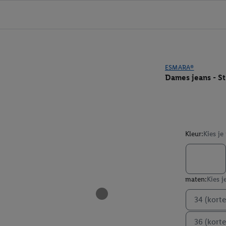
ESMARA®
Dames jeans - Str
Kleur:
Kies je
maten:
Kies j
34 (korte
36 (korte