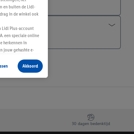
n en buiten de Lidl-
drag in de winkel ook
n Lidl Plus-account
A. een speciale online
te herkennen in
an jouw gehashte e-
aan jou zijn
ssen
Akkoord
r producten waarin je
 winkel te plaatsen
innen verschillende
 van jouw gehashte e-
an jou kunnen worden
erking.
30 dagen bedenktijd
en vergelijkbare