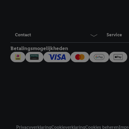
technieken worden gebr
Door op "Akkoord" te kl
inclusief over de opsl
trekken, vind je in onze
over de cookies die wij 
Contact
Service
Betalingsmogelijkheden
Juridische koppelingen
Privacyverklaring
Cookieverklaring
Cookies beheren
Impr