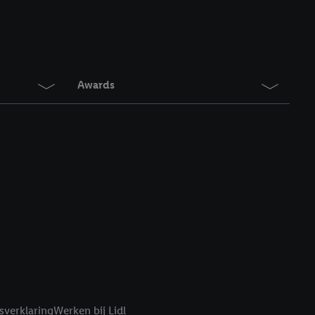
en. Meer informatie,
t moment in te
r
voor meer informatie
Awards
sverklaring
Werken bij Lidl