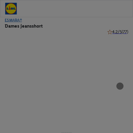
ESMARA®
Dames jeansshort
4.2/5
(77)
4.2 van 5 ster