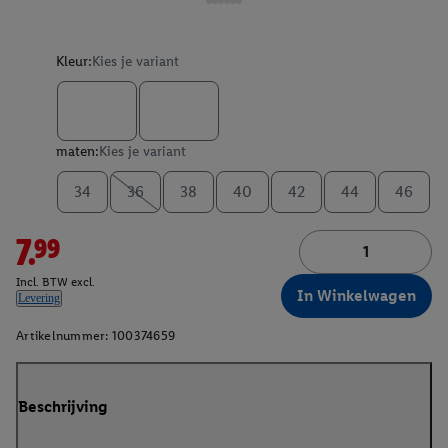
Kleur:
Kies je variant
maten:
Kies je variant
34
36
38
40
42
44
46
7.99
Incl. BTW excl.
In Winkelwagen
Levering
Artikelnummer:
100374659
Beschrijving