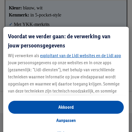
Kleur:
blauw, wit
Kenmerk:
in 5-pocket-style
✓
Met YKK-merkrits
✓
Aangenaam draagcomfort
Voordat we verder gaan: de verwerking van
✓
Van zuiver katoen
jouw persoonsgegevens
Wij verwerken als
exploitant van de Lidl websites en de Lidl app
jouw persoonsgegevens op onze websites en in onze apps
(gezamenlijk: "Lidl-diensten"), met behulp van verschillende
technieken waarmee informatie op jouw eindapparaat wordt
opgeslagen en waarmee wij daartoe toegang krijgen. Sommige
van deze technieken zijn technisch noodzakelijk, en sommige
technieken worden met jouw toestemming gebruikt voor het
Lidl Nieuwsbrief
opslaan van voorkeursinstellingen, het verzamelen en
Akkoord
analyseren van statistieken of voor het tonen van
gepersonaliseerde reclame binnen en buiten de Lidl-diensten.
Jouw voordelen bij ons als Lidl webshop klant
Aanpassen
Als je lid bent van het Lidl Plus-programma, dan worden
Gratis retourneren
Veilig winkelen
30 dagen bedenktijd