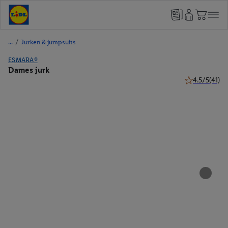
/
Jurken & jumpsuits
ESMARA®
Dames jurk
4.5/5
(41)
4.5 van 5 ster