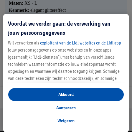
Maten:
XS - L
Kenmerk:
elegant glittereffect
✓ Tijdloze elegantie gecombineerd met moderne stijl
Voordat we verder gaan: de verwerking van
✓ Decoratieve knoop zorgt voor een gedrapeerd effect
jouw persoonsgegevens
✓ Met ronde halslijn
Wij verwerken als
exploitant van de Lidl websites en de Lidl app
jouw persoonsgegevens op onze websites en in onze apps
(gezamenlijk: "Lidl-diensten"), met behulp van verschillende
technieken waarmee informatie op jouw eindapparaat wordt
opgeslagen en waarmee wij daartoe toegang krijgen. Sommige
van deze technieken zijn technisch noodzakelijk, en sommige
technieken worden met jouw toestemming gebruikt voor het
opslaan van voorkeursinstellingen, het verzamelen en
Akkoord
Lidl Nieuwsbrief
analyseren van statistieken of voor het tonen van
gepersonaliseerde reclame binnen en buiten de Lidl-diensten.
Aanpassen
Als je lid bent van het Lidl Plus-programma, dan worden
Jouw voordelen bij ons als Lidl webshop klant
gegevens over jouw aankoopgedrag in de winkel ook voor de
Weigeren
Gratis retourneren
Veilig winkelen
30 dagen bedenktijd
hiervoor genoemde doeleinden verwerkt.