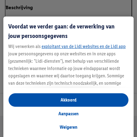
Beschrijving
Voordat we verder gaan: de verwerking van
jouw persoonsgegevens
Details over productveiligheid
Wij verwerken als
exploitant van de Lidl websites en de Lidl app
jouw persoonsgegevens op onze websites en in onze apps
(gezamenlijk: "Lidl-diensten"), met behulp van verschillende
technieken waarmee informatie op jouw eindapparaat wordt
opgeslagen en waarmee wij daartoe toegang krijgen. Sommige
van deze technieken zijn technisch noodzakelijk, en sommige
technieken worden met jouw toestemming gebruikt voor het
opslaan van voorkeursinstellingen, het verzamelen en
Akkoord
Lidl Nieuwsbrief
analyseren van statistieken of voor het tonen van
gepersonaliseerde reclame binnen en buiten de Lidl-diensten.
Aanpassen
Als je lid bent van het Lidl Plus-programma, dan worden
Jouw voordelen bij ons als Lidl webshop klant
gegevens over jouw aankoopgedrag in de winkel ook voor de
Weigeren
Gratis retourneren
Veilig winkelen
30 dagen bedenktijd
hiervoor genoemde doeleinden verwerkt.