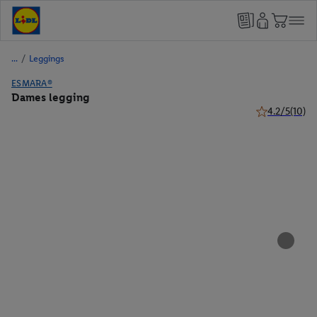
/
Leggings
ESMARA®
Dames legging
4.2/5
(10)
4.2 van 5 ster