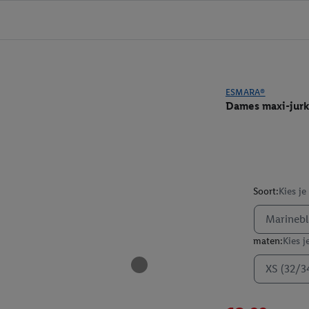
ESMARA®
Dames maxi-jurk
Soort:
Kies je
Marineb
maten:
Kies j
XS (32/3