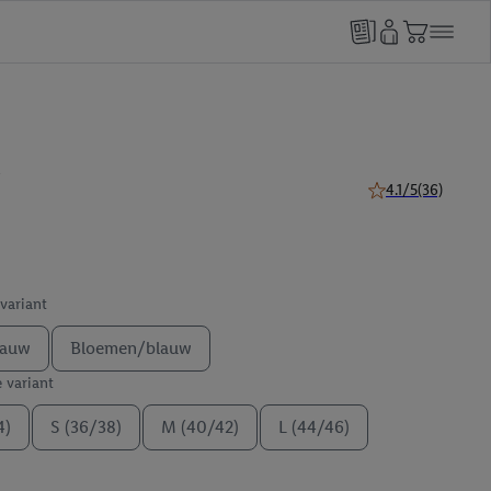
4.1/5
(36)
4.1 van 5 sterren (
 variant
lauw
Bloemen/blauw
e variant
4)
S (36/38)
M (40/42)
L (44/46)