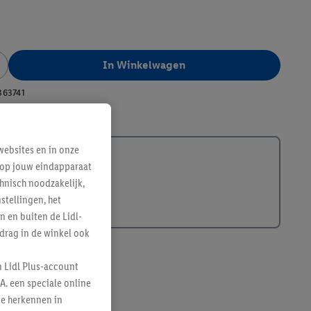
In Winkelwagen
363741
ebsites en in onze
e op jouw eindapparaat
hnisch noodzakelijk,
tellingen, het
n en buiten de Lidl-
drag in de winkel ook
n Lidl Plus-account
A. een speciale online
te herkennen in