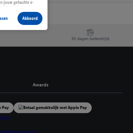
an jouw gehashte e-
aan jou zijn
ssen
Akkoord
r producten waarin je
 winkel te plaatsen
innen verschillende
30 dagen bedenktijd
 van jouw gehashte e-
an jou kunnen worden
erking.
en vergelijkbare
Awards
en. Meer informatie,
t moment in te
r
voor meer informatie