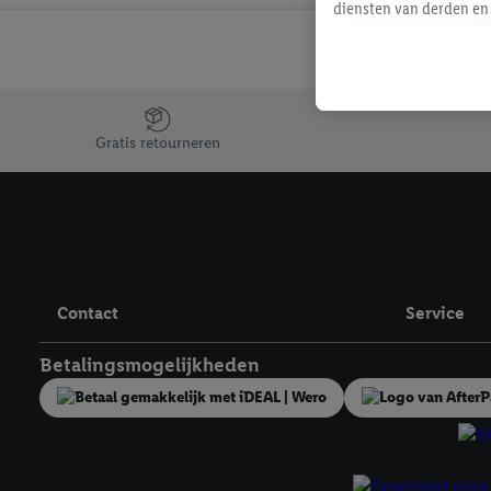
diensten van derden en 
mailadres ook worden sa
toegewezen.
Als je hiervoor toeste
eerder interesse hebt g
Jouw voordelen bij ons als Lidl webshop klant
maar het niet te kopen)
Gratis retourneren
Lidl-diensten worden we
mailadres en met eventu
toegewezen.
Onder "Aanpassen" kun 
verwerkingsdoeleinden j
Door te klikken op "Weig
Contact
Service
technieken worden gebr
Door op "Akkoord" te kl
Betalingsmogelijkheden
inclusief over de opsl
trekken, vind je in onze
over de cookies die wij 