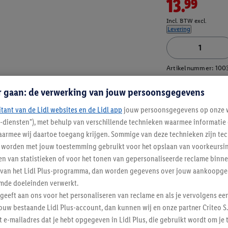
13.99
Incl. BTW excl.
Levering
Artikelnummer:
100
r gaan: de verwerking van jouw persoonsgegevens
itant van de Lidl websites en de Lidl app
jouw persoonsgegevens op onze w
l-diensten"), met behulp van verschillende technieken waarmee informati
armee wij daartoe toegang krijgen. Sommige van deze technieken zijn tec
worden met jouw toestemming gebruikt voor het opslaan van voorkeursins
n van statistieken of voor het tonen van gepersonaliseerde reclame binne
ent van het Lidl Plus-programma, dan worden gegevens over jouw aankoopge
mde doeleinden verwerkt.
 geeft aan ons voor het personaliseren van reclame en als je vervolgens ee
ouw bestaande Lidl Plus-account, dan kunnen wij en onze partner Criteo S.
t e-mailadres dat je hebt opgegeven in Lidl Plus, die gebruikt wordt om je 