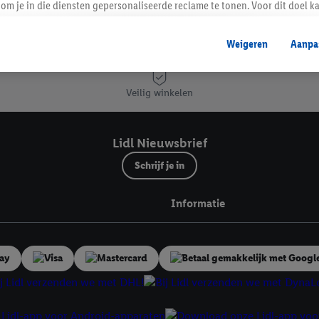
om je in die diensten gepersonaliseerde reclame te tonen. Voor dit doel k
mengevoegd met andere identifiers of met identifiers die door Criteo S.A. 
Lidl Nieuwsbrief
Weigeren
Aanpa
mming geeft, dan kunnen retargeting advertenties worden weergegeven voo
etoond (bijvoorbeeld door het product in een winkelmandje van een online
. De retargeting advertenties kunnen op verschillende eindapparaten en b
Veilig winkelen
ergegeven, als verschillende eindapparaten en Lidl-diensten, met behulp
ele andere identifiers of met identifiers waarover Criteo S.A. beschikt, a
Lidl Nieuwsbrief
je aangeven met welke cookies en vergelijkbare technieken en met welke
Schrijf je in
e instemt. Verder kan je er meer informatie vinden over de gegevensverw
eren", kies je voor de optie dat er enkel technisch noodzakelijke cookies 
Informatie
uikt.
ikken, stem je in met alle verwerkingen voor alle bovengenoemde doeleind
agperiode van de gegevens en je recht om jouw toestemming op elk gewens
privacyverklaring
.
Je vindt de impressum voor de Lidl website hier.
Klik
hie
inzetten.