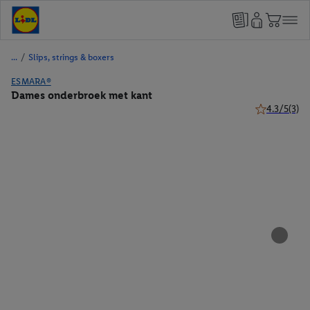
/
Slips, strings & boxers
ESMARA®
Dames onderbroek met kant
4.3/5
(3)
4.3 van 5 ste