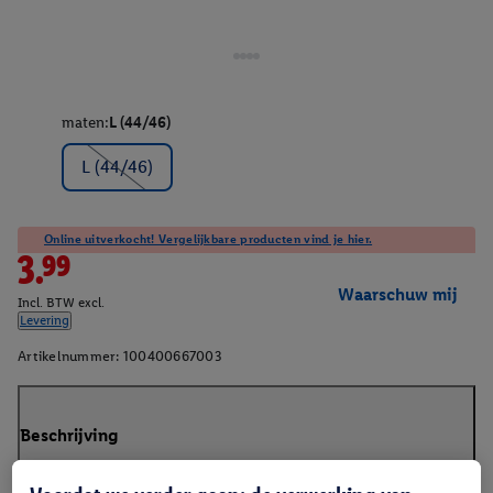
maten:
L (44/46)
L (44/46)
Online uitverkocht! Vergelijkbare producten vind je hier.
3.99
Waarschuw mij
Incl. BTW excl.
Levering
Artikelnummer:
100400667003
Beschrijving