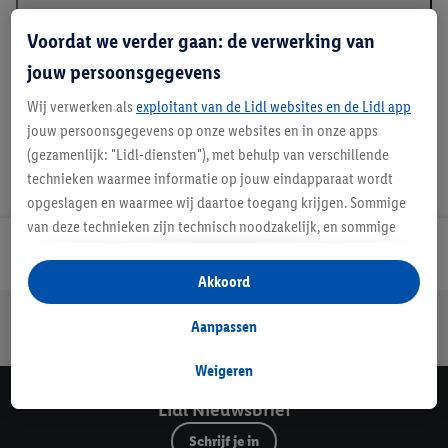
Beschrijving
Voordat we verder gaan: de verwerking van
jouw persoonsgegevens
Wij verwerken als
exploitant van de Lidl websites en de Lidl app
jouw persoonsgegevens op onze websites en in onze apps
(gezamenlijk: "Lidl-diensten"), met behulp van verschillende
technieken waarmee informatie op jouw eindapparaat wordt
opgeslagen en waarmee wij daartoe toegang krijgen. Sommige
van deze technieken zijn technisch noodzakelijk, en sommige
technieken worden met jouw toestemming gebruikt voor het
Lidl Nieuwsbrief
opslaan van voorkeursinstellingen, het verzamelen en
Akkoord
analyseren van statistieken of voor het tonen van
Jouw voordelen bij ons als Lidl webshop klant
gepersonaliseerde reclame binnen en buiten de Lidl-diensten.
Aanpassen
Gratis retourneren
Veilig winkelen
30 dagen bedenktijd
Als je lid bent van het Lidl Plus-programma, dan worden
gegevens over jouw aankoopgedrag in de winkel ook voor de
Weigeren
hiervoor genoemde doeleinden verwerkt.
Lidl Nieuwsbrief
Als je hier toestemming geeft aan ons voor het personaliseren
Schrijf je in
van reclame en als je vervolgens een Lidl Plus-account