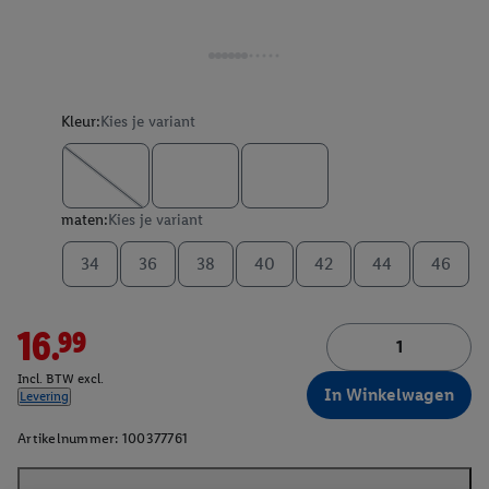
Kleur:
Kies je variant
maten:
Kies je variant
34
36
38
40
42
44
46
16.99
Incl. BTW excl.
In Winkelwagen
Levering
Artikelnummer:
100377761