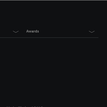
en. Meer informatie,
t moment in te
r
voor meer informatie
Awards