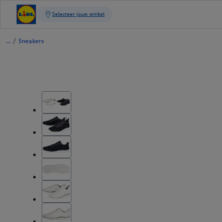
/
Sneakers