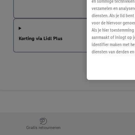
en sommige technieken 
verzamelen en analysere
diensten. Als je lid b
voor de hiervoor genoe
Als je hier toestemming
aanmaakt of inlogt op j
Korting via Lidl Plus
identifier maken met he
diensten van derden en 
mailadres ook worden sa
toegewezen.
Als je hiervoor toeste
eerder interesse hebt g
maar het niet te kopen)
Lidl-diensten worden we
mailadres en met eventu
toegewezen.
Onder "Aanpassen" kun 
Jouw voordelen bij ons als Lidl webshop klant
verwerkingsdoeleinden j
Gratis retourneren
Door te klikken op "Weig