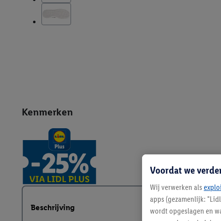
Kenmerken
Voordat we verde
Wij verwerken als
explo
apps (gezamenlijk: "Lid
Beschrijving
wordt opgeslagen en wa