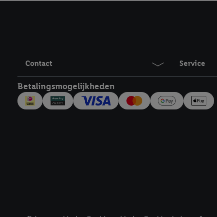
technieken worden gebr
Door op "Akkoord" te kl
inclusief over de opsl
trekken, vind je in onze
over de cookies die wij 
Contact
Service
Betalingsmogelijkheden
Juridische koppelingen