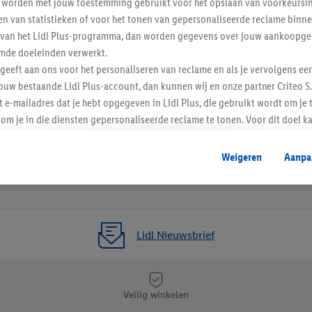
worden met jouw toestemming gebruikt voor het opslaan van voorkeursins
n van statistieken of voor het tonen van gepersonaliseerde reclame binne
ent van het Lidl Plus-programma, dan worden gegevens over jouw aankoopge
mde doeleinden verwerkt.
 geeft aan ons voor het personaliseren van reclame en als je vervolgens ee
ouw bestaande Lidl Plus-account, dan kunnen wij en onze partner Criteo S.
t e-mailadres dat je hebt opgegeven in Lidl Plus, die gebruikt wordt om je 
om je in die diensten gepersonaliseerde reclame te tonen. Voor dit doel k
mengevoegd met andere identifiers of met identifiers die door Criteo S.A. 
Weigeren
Aanpa
mming geeft, dan kunnen retargeting advertenties worden weergegeven voo
etoond (bijvoorbeeld door het product in een winkelmandje van een online
. De retargeting advertenties kunnen op verschillende eindapparaten en b
ergegeven, als verschillende eindapparaten en Lidl-diensten, met behulp
Lidl Nieuwsbrief
ele andere identifiers of met identifiers waarover Criteo S.A. beschikt, a
je aangeven met welke cookies en vergelijkbare technieken en met welke
e instemt. Verder kan je er meer informatie vinden over de gegevensverw
Veilig winkelen
eren", kies je voor de optie dat er enkel technisch noodzakelijke cookies 