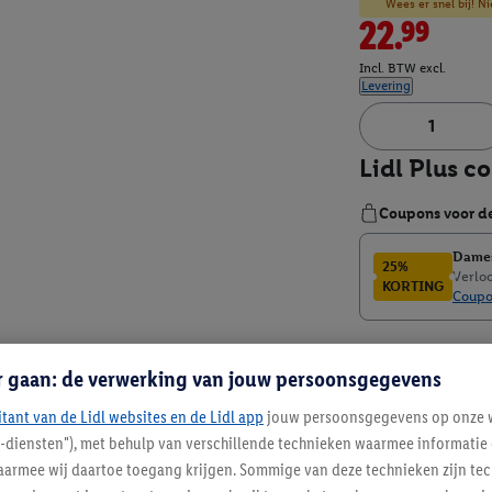
Wees er snel bij! Ni
22.99
Incl. BTW excl.
Levering
Artikelnummer:
100
r gaan: de verwerking van jouw persoonsgegevens
itant van de Lidl websites en de Lidl app
jouw persoonsgegevens op onze w
l-diensten"), met behulp van verschillende technieken waarmee informati
armee wij daartoe toegang krijgen. Sommige van deze technieken zijn tec