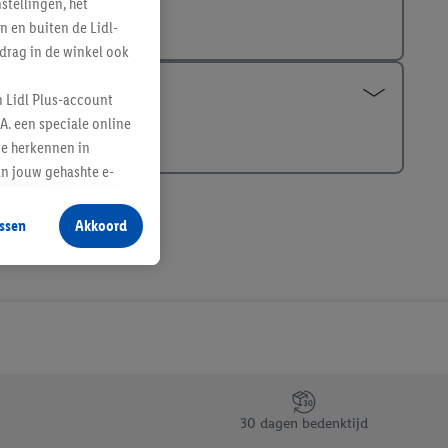
tellingen, het
n en buiten de Lidl-
drag in de winkel ook
n Lidl Plus-account
A. een speciale online
te herkennen in
an jouw gehashte e-
aan jou zijn
ssen
Akkoord
r producten waarin je
 winkel te plaatsen
innen verschillende
 van jouw gehashte e-
an jou kunnen worden
erking.
30 dagen bedenktijd
en vergelijkbare