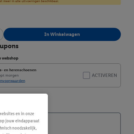
et meer in alle uitvoeringen beschikbaar.
In Winkelwagen
390742
ebsites en in onze
e op jouw eindapparaat
hnisch noodzakelijk,