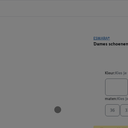
ESMARA®
Dames schoene
Kleur:
Kies je
maten:
Kies j
36
3