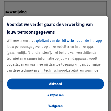
Beschrijving
Voordat we verder gaan: de verwerking van
jouw persoonsgegevens
*RCS – Recycled Claim Standard
Wij verwerken als
exploitant van de Lidl websites en de Lidl app
jouw persoonsgegevens op onze websites en in onze apps
(gezamenlijk: "Lidl-diensten"), met behulp van verschillende
technieken waarmee informatie op jouw eindapparaat wordt
opgeslagen en waarmee wij daartoe toegang krijgen. Sommige
van deze technieken zijn technisch noodzakelijk, en sommige
technieken worden met jouw toestemming gebruikt voor het
opslaan van voorkeursinstellingen, het verzamelen en
Akkoord
analyseren van statistieken of voor het tonen van
Lidl Nieuwsbrief
gepersonaliseerde reclame binnen en buiten de Lidl-diensten.
Aanpassen
Als je lid bent van het Lidl Plus-programma, dan worden
gegevens over jouw aankoopgedrag in de winkel ook voor de
Weigeren
Jouw voordelen bij ons als Lidl webshop klant