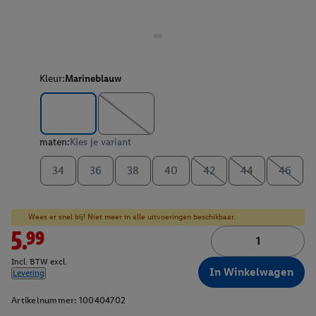
Kleur:
Marineblauw
maten:
Kies je variant
34
36
38
40
42
44
46
Wees er snel bij! Niet meer in alle uitvoeringen beschikbaar.
5.99
Incl. BTW excl.
In Winkelwagen
Levering
Artikelnummer:
100404702