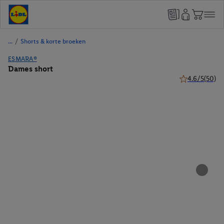
/
Shorts & korte broeken
ESMARA®
Dames short
4.6/5
(50)
4.6 van 5 sterr