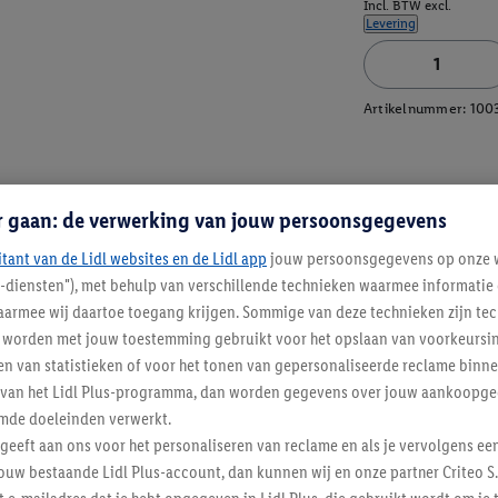
Incl. BTW excl.
Levering
Artikelnummer:
100
r gaan: de verwerking van jouw persoonsgegevens
itant van de Lidl websites en de Lidl app
jouw persoonsgegevens op onze w
l-diensten"), met behulp van verschillende technieken waarmee informati
armee wij daartoe toegang krijgen. Sommige van deze technieken zijn tec
worden met jouw toestemming gebruikt voor het opslaan van voorkeursins
n van statistieken of voor het tonen van gepersonaliseerde reclame binne
ent van het Lidl Plus-programma, dan worden gegevens over jouw aankoopge
mde doeleinden verwerkt.
 geeft aan ons voor het personaliseren van reclame en als je vervolgens ee
ouw bestaande Lidl Plus-account, dan kunnen wij en onze partner Criteo S.