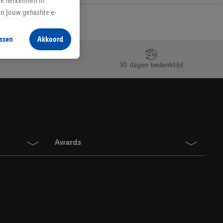
te herkennen in
an jouw gehashte e-
aan jou zijn
ssen
Akkoord
r producten waarin je
 winkel te plaatsen
30 dagen bedenktijd
innen verschillende
 van jouw gehashte e-
an jou kunnen worden
erking.
Awards
en vergelijkbare
en. Meer informatie,
t moment in te
r
voor meer informatie