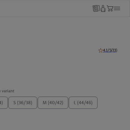
4.1/5
(13)
4.1 van 5 sterren 
e variant
4)
S (36/38)
M (40/42)
L (44/46)