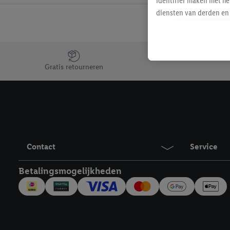
identifier maken met he
diensten van derden en 
mailadres ook worden sa
toegewezen.
Als je hiervoor toeste
Jouw voordelen bij ons als Lidl webshop klant
eerder interesse hebt g
Gratis retourneren
maar het niet te kopen)
Lidl-diensten worden we
mailadres en met eventu
toegewezen.
Onder "Aanpassen" kun 
verwerkingsdoeleinden j
Contact
Service
Door te klikken op "Weig
technieken worden gebr
Betalingsmogelijkheden
Door op "Akkoord" te kl
inclusief over de opsl
trekken, vind je in onze
over de cookies die wij 