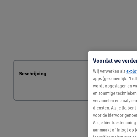
Voordat we verde
Wij verwerken als
explo
Beschrijving
apps (gezamenlijk: "Lid
wordt opgeslagen en wa
en sommige technieken 
verzamelen en analysere
diensten. Als je lid b
voor de hiervoor genoe
Als je hier toestemming
aanmaakt of inlogt op j