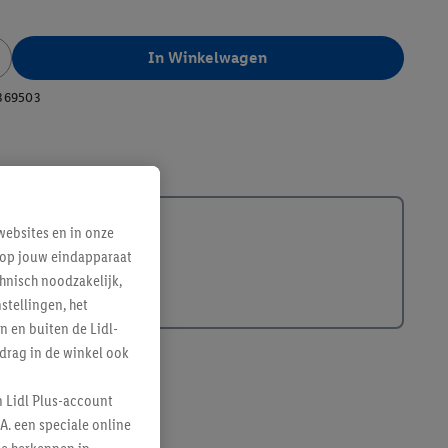
In Winkelwagen
369503
ebsites en in onze
e op jouw eindapparaat
hnisch noodzakelijk,
tellingen, het
n en buiten de Lidl-
drag in de winkel ook
n Lidl Plus-account
A. een speciale online