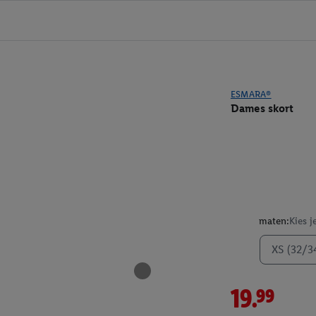
ESMARA®
Dames skort
maten:
Kies j
XS (32/3
19.99