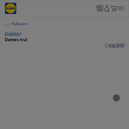
/
Pullovers
ESMARA®
Dames trui
4.6/5
(13)
4.6 van 5 ster