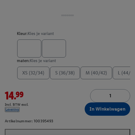
Kleur:
Kies je variant
maten:
Kies je variant
XS (32/34)
S (36/38)
M (40/42)
L (44/4
14.99
Incl. BTW excl.
In Winkelwagen
Levering
Artikelnummer:
100395493