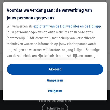
Beschrijving
Voordat we verder gaan: de verwerking van
jouw persoonsgegevens
Wij verwerken als
exploitant van de Lidl websites en de Lidl app
jouw persoonsgegevens op onze websites en in onze apps
(gezamenlijk: "Lidl-diensten"), met behulp van verschillende
technieken waarmee informatie op jouw eindapparaat wordt
opgeslagen en waarmee wij daartoe toegang krijgen. Sommige
van deze technieken zijn technisch noodzakelijk, en sommige
technieken worden met jouw toestemming gebruikt voor het
Lidl Nieuwsbrief
opslaan van voorkeursinstellingen, het verzamelen en
Akkoord
analyseren van statistieken of voor het tonen van
Jouw voordelen bij ons als Lidl webshop klant
gepersonaliseerde reclame binnen en buiten de Lidl-diensten.
Aanpassen
Gratis retourneren
Veilig winkelen
30 dagen bedenktijd
Als je lid bent van het Lidl Plus-programma, dan worden
gegevens over jouw aankoopgedrag in de winkel ook voor de
Weigeren
hiervoor genoemde doeleinden verwerkt.
Lidl Nieuwsbrief
Als je hier toestemming geeft aan ons voor het personaliseren
Schrijf je in
van reclame en als je vervolgens een Lidl Plus-account