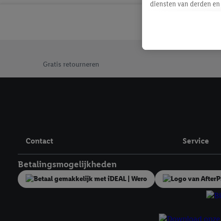
diensten van derden en 
mailadres ook worden sa
toegewezen.
Als je hiervoor toeste
eerder interesse hebt g
Jouw voordelen bij ons als Lidl webshop klant
maar het niet te kopen)
Gratis retourneren
Lidl-diensten worden we
mailadres en met eventu
toegewezen.
Onder "Aanpassen" kun 
verwerkingsdoeleinden j
Door te klikken op "Weig
Contact
Service
technieken worden gebr
Door op "Akkoord" te kl
Betalingsmogelijkheden
inclusief over de opsl
trekken, vind je in onze
over de cookies die wij 