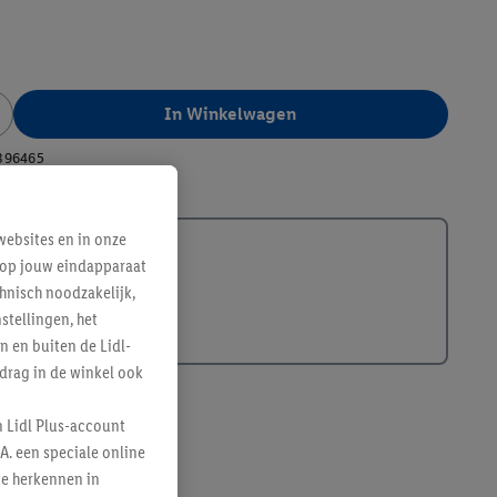
In Winkelwagen
396465
ebsites en in onze
e op jouw eindapparaat
hnisch noodzakelijk,
tellingen, het
n en buiten de Lidl-
drag in de winkel ook
n Lidl Plus-account
A. een speciale online
te herkennen in