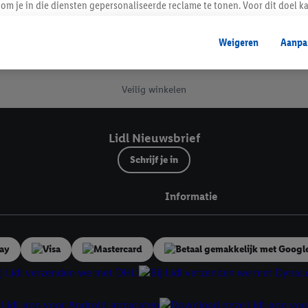
om je in die diensten gepersonaliseerde reclame te tonen. Voor dit doel k
mengevoegd met andere identifiers of met identifiers die door Criteo S.A. 
Lidl Nieuwsbrief
Weigeren
Aanpa
mming geeft, dan kunnen retargeting advertenties worden weergegeven voo
etoond (bijvoorbeeld door het product in een winkelmandje van een online
. De retargeting advertenties kunnen op verschillende eindapparaten en b
Veilig winkelen
ergegeven, als verschillende eindapparaten en Lidl-diensten, met behulp
ele andere identifiers of met identifiers waarover Criteo S.A. beschikt, a
Lidl Nieuwsbrief
je aangeven met welke cookies en vergelijkbare technieken en met welke
Schrijf je in
e instemt. Verder kan je er meer informatie vinden over de gegevensverw
eren", kies je voor de optie dat er enkel technisch noodzakelijke cookies 
Informatie
uikt.
ikken, stem je in met alle verwerkingen voor alle bovengenoemde doeleind
agperiode van de gegevens en je recht om jouw toestemming op elk gewens
privacyverklaring
.
Je vindt de impressum voor de Lidl website hier.
Klik
hie
inzetten.