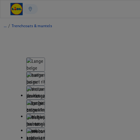
/
Trenchcoats & mantels