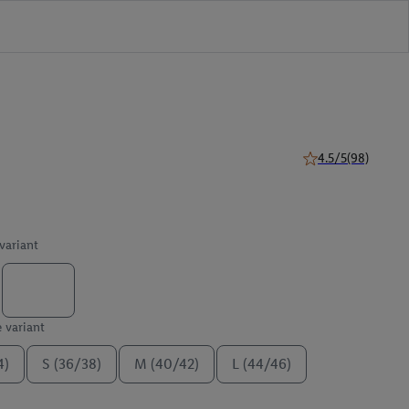
4.5/5
(98)
4.5 van 5 sterren (
 variant
e variant
4)
S (36/38)
M (40/42)
L (44/46)