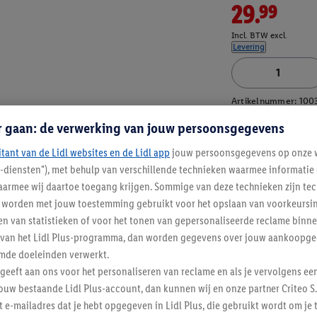
29.99
Incl. BTW excl.
Levering
Artikelnummer:
100
r gaan: de verwerking van jouw persoonsgegevens
itant van de Lidl websites en de Lidl app
jouw persoonsgegevens op onze w
l-diensten"), met behulp van verschillende technieken waarmee informati
armee wij daartoe toegang krijgen. Sommige van deze technieken zijn tec
worden met jouw toestemming gebruikt voor het opslaan van voorkeursins
n van statistieken of voor het tonen van gepersonaliseerde reclame binne
ent van het Lidl Plus-programma, dan worden gegevens over jouw aankoopge
mde doeleinden verwerkt.
 geeft aan ons voor het personaliseren van reclame en als je vervolgens ee
ouw bestaande Lidl Plus-account, dan kunnen wij en onze partner Criteo S.
t e-mailadres dat je hebt opgegeven in Lidl Plus, die gebruikt wordt om je 