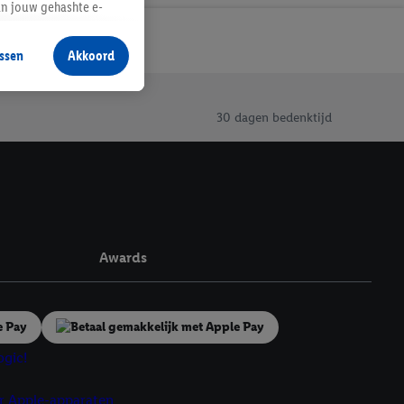
an jouw gehashte e-
aan jou zijn
ssen
Akkoord
r producten waarin je
 winkel te plaatsen
innen verschillende
30 dagen bedenktijd
 van jouw gehashte e-
an jou kunnen worden
erking.
en vergelijkbare
Awards
en. Meer informatie,
t moment in te
r
voor meer informatie