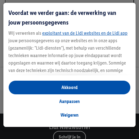
Beschrijving
Voordat we verder gaan: de verwerking van
jouw persoonsgegevens
Wij verwerken als
exploitant van de Lidl websites en de Lidl app
jouw persoonsgegevens op onze websites en in onze apps
(gezamenlijk: "Lidl-diensten"), met behulp van verschillende
technieken waarmee informatie op jouw eindapparaat wordt
opgeslagen en waarmee wij daartoe toegang krijgen. Sommige
van deze technieken zijn technisch noodzakelijk, en sommige
technieken worden met jouw toestemming gebruikt voor het
Lidl Nieuwsbrief
opslaan van voorkeursinstellingen, het verzamelen en
Akkoord
analyseren van statistieken of voor het tonen van
Jouw voordelen bij ons als Lidl webshop klant
gepersonaliseerde reclame binnen en buiten de Lidl-diensten.
Aanpassen
Gratis retourneren
Veilig winkelen
30 dagen bedenktijd
Als je lid bent van het Lidl Plus-programma, dan worden
gegevens over jouw aankoopgedrag in de winkel ook voor de
Weigeren
hiervoor genoemde doeleinden verwerkt.
Lidl Nieuwsbrief
Als je hier toestemming geeft aan ons voor het personaliseren
Schrijf je in
van reclame en als je vervolgens een Lidl Plus-account