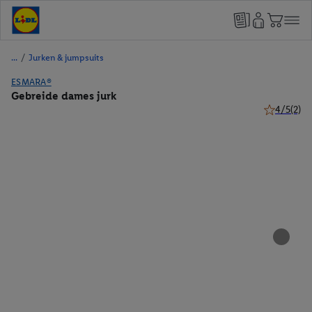
/
Jurken & jumpsuits
ESMARA®
Gebreide dames jurk
4/5
(2)
4 van 5 ste