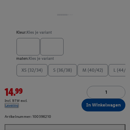
Kleur:
Kies je variant
maten:
Kies je variant
XS (32/34)
S (36/38)
M (40/42)
L (44/4
14.99
Incl. BTW excl.
In Winkelwagen
Levering
Artikelnummer:
100396210