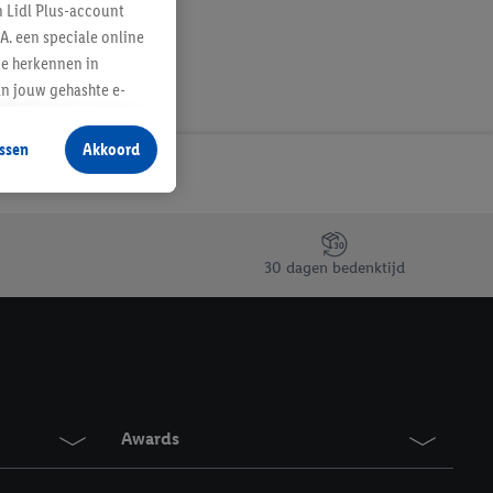
n Lidl Plus-account
A. een speciale online
te herkennen in
an jouw gehashte e-
aan jou zijn
ssen
Akkoord
r producten waarin je
 winkel te plaatsen
innen verschillende
 van jouw gehashte e-
30 dagen bedenktijd
an jou kunnen worden
erking.
en vergelijkbare
en. Meer informatie,
Awards
t moment in te
r
voor meer informatie