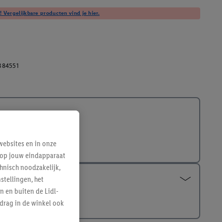
! Vergelijkbare producten vind je hier.
384551
ebsites en in onze
e op jouw eindapparaat
hnisch noodzakelijk,
tellingen, het
n en buiten de Lidl-
drag in de winkel ook