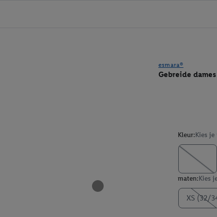
esmara®
Gebreide dames 
Kleur:
Kies je
maten:
Kies j
XS (32/3