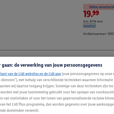
Online uitverkocht
19.99
Incl. BTW excl.
Levering
Artikelnummer:
100
r gaan: de verwerking van jouw persoonsgegevens
itant van de Lidl websites en de Lidl app
jouw persoonsgegevens op onze w
l-diensten"), met behulp van verschillende technieken waarmee informati
armee wij daartoe toegang krijgen. Sommige van deze technieken zijn tec
worden met jouw toestemming gebruikt voor het opslaan van voorkeursins
n van statistieken of voor het tonen van gepersonaliseerde reclame binne
ent van het Lidl Plus-programma, dan worden gegevens over jouw aankoopge
mde doeleinden verwerkt.