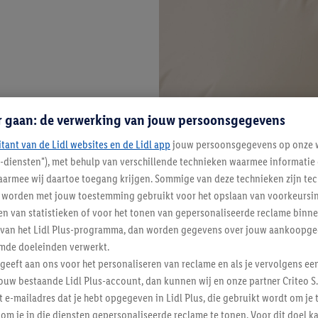
r gaan: de verwerking van jouw persoonsgegevens
itant van de Lidl websites en de Lidl app
jouw persoonsgegevens op onze w
l-diensten"), met behulp van verschillende technieken waarmee informati
armee wij daartoe toegang krijgen. Sommige van deze technieken zijn tec
worden met jouw toestemming gebruikt voor het opslaan van voorkeursins
n van statistieken of voor het tonen van gepersonaliseerde reclame binne
ent van het Lidl Plus-programma, dan worden gegevens over jouw aankoopge
mde doeleinden verwerkt.
 geeft aan ons voor het personaliseren van reclame en als je vervolgens ee
ouw bestaande Lidl Plus-account, dan kunnen wij en onze partner Criteo S.
t e-mailadres dat je hebt opgegeven in Lidl Plus, die gebruikt wordt om je 
om je in die diensten gepersonaliseerde reclame te tonen. Voor dit doel k