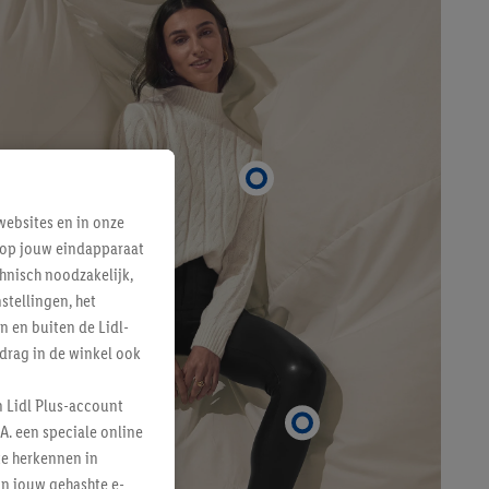
ebsites en in onze
e op jouw eindapparaat
hnisch noodzakelijk,
tellingen, het
n en buiten de Lidl-
drag in de winkel ook
n Lidl Plus-account
A. een speciale online
te herkennen in
an jouw gehashte e-