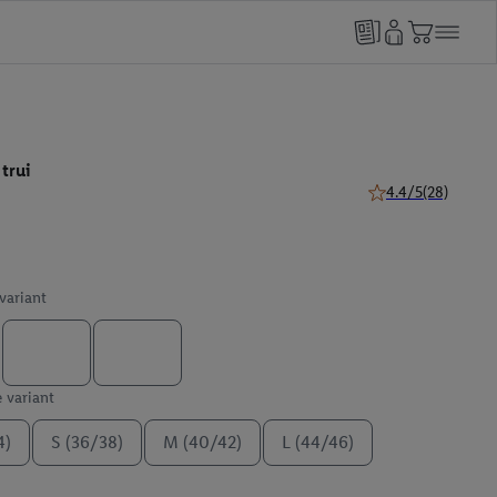
trui
4.4/5
(28)
4.4 van 5 sterren (
 variant
e variant
4)
S (36/38)
M (40/42)
L (44/46)