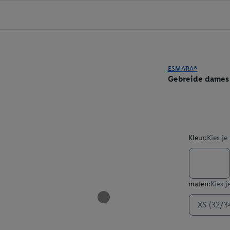
ESMARA®
Gebreide dames 
Kleur:
Kies je
maten:
Kies j
XS (32/3