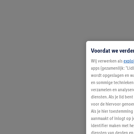
Voordat we verde
Wij verwerken als
explo
apps (gezamenlijk: "Lid
wordt opgeslagen en wa
en sommige technieken 
verzamelen en analysere
diensten. Als je lid b
voor de hiervoor genoe
Als je hier toestemming
aanmaakt of inlogt op j
identifier maken met he
diensten van derden en 