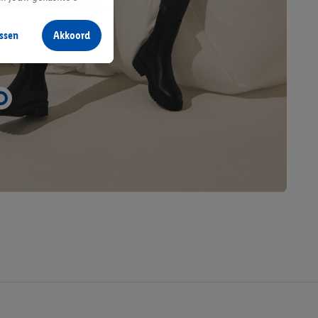
aan jou zijn
ssen
Akkoord
r producten waarin je
 winkel te plaatsen
innen verschillende
 van jouw gehashte e-
an jou kunnen worden
erking.
en vergelijkbare
en. Meer informatie,
t moment in te
r
voor meer informatie