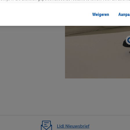
mengevoegd met andere identifiers of met identifiers die door Criteo S.A. 
Weigeren
Aanpa
mming geeft, dan kunnen retargeting advertenties worden weergegeven voo
etoond (bijvoorbeeld door het product in een winkelmandje van een online
. De retargeting advertenties kunnen op verschillende eindapparaten en b
ergegeven, als verschillende eindapparaten en Lidl-diensten, met behulp
ele andere identifiers of met identifiers waarover Criteo S.A. beschikt, a
je aangeven met welke cookies en vergelijkbare technieken en met welke
e instemt. Verder kan je er meer informatie vinden over de gegevensverw
eren", kies je voor de optie dat er enkel technisch noodzakelijke cookies 
uikt.
ikken, stem je in met alle verwerkingen voor alle bovengenoemde doeleind
agperiode van de gegevens en je recht om jouw toestemming op elk gewens
privacyverklaring
.
Je vindt de impressum voor de Lidl website hier.
Klik
hie
inzetten.
Lidl Nieuwsbrief