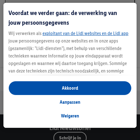
Beschrijving
Voordat we verder gaan: de verwerking van
jouw persoonsgegevens
Wij verwerken als
exploitant van de Lidl websites en de Lidl app
jouw persoonsgegevens op onze websites en in onze apps
(gezamenlijk: "Lidl-diensten"), met behulp van verschillende
technieken waarmee informatie op jouw eindapparaat wordt
opgeslagen en waarmee wij daartoe toegang krijgen. Sommige
van deze technieken zijn technisch noodzakelijk, en sommige
technieken worden met jouw toestemming gebruikt voor het
Lidl Nieuwsbrief
opslaan van voorkeursinstellingen, het verzamelen en
Akkoord
analyseren van statistieken of voor het tonen van
Jouw voordelen bij ons als Lidl webshop klant
gepersonaliseerde reclame binnen en buiten de Lidl-diensten.
Aanpassen
Gratis retourneren
Veilig winkelen
30 dagen bedenktijd
Als je lid bent van het Lidl Plus-programma, dan worden
gegevens over jouw aankoopgedrag in de winkel ook voor de
Weigeren
hiervoor genoemde doeleinden verwerkt.
Lidl Nieuwsbrief
Als je hier toestemming geeft aan ons voor het personaliseren
Schrijf je in
van reclame en als je vervolgens een Lidl Plus-account