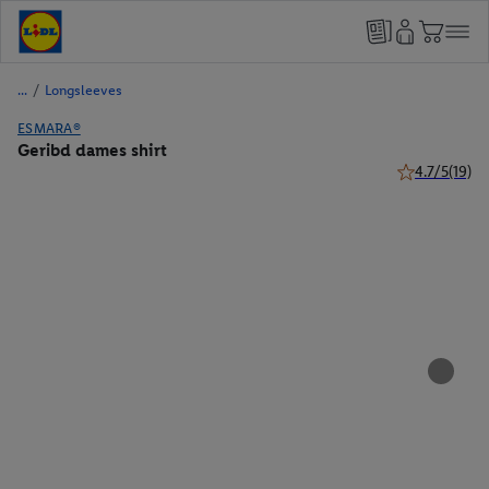
/
Longsleeves
ESMARA®
Geribd dames shirt
4.7/5
(19)
4.7 van 5 ster