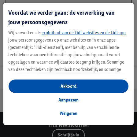
Beschrijving
Voordat we verder gaan: de verwerking van
jouw persoonsgegevens
Wij verwerken als
exploitant van de Lidl websites en de Lidl app
jouw persoonsgegevens op onze websites en in onze apps
(gezamenlijk: "Lidl-diensten"), met behulp van verschillende
technieken waarmee informatie op jouw eindapparaat wordt
opgeslagen en waarmee wij daartoe toegang krijgen. Sommige
van deze technieken zijn technisch noodzakelijk, en sommige
technieken worden met jouw toestemming gebruikt voor het
Lidl Nieuwsbrief
opslaan van voorkeursinstellingen, het verzamelen en
Akkoord
analyseren van statistieken of voor het tonen van
Jouw voordelen bij ons als Lidl webshop klant
gepersonaliseerde reclame binnen en buiten de Lidl-diensten.
Aanpassen
Gratis retourneren
Veilig winkelen
30 dagen bedenktijd
Als je lid bent van het Lidl Plus-programma, dan worden
gegevens over jouw aankoopgedrag in de winkel ook voor de
Weigeren
hiervoor genoemde doeleinden verwerkt.
Lidl Nieuwsbrief
Als je hier toestemming geeft aan ons voor het personaliseren
Schrijf je in
van reclame en als je vervolgens een Lidl Plus-account