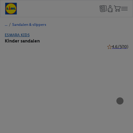
/
Sandalen & slippers
ESMARA KIDS
Kinder sandalen
4.6/5
(10)
4.6 van 5 ster