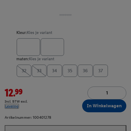
Kleur:
Kies je variant
maten:
Kies je variant
32
33
34
35
36
37
12.99
Incl. BTW excl.
In Winkelwagen
Levering
Artikelnummer:
100401278