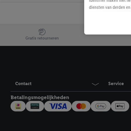
identifier maken met he
diensten van derden en 
mailadres ook worden sa
toegewezen.
Als je hiervoor toeste
Jouw voordelen bij ons als Lidl webshop klant
eerder interesse hebt g
Gratis retourneren
maar het niet te kopen)
Lidl-diensten worden we
mailadres en met eventu
toegewezen.
Onder "Aanpassen" kun 
verwerkingsdoeleinden j
Contact
Service
Door te klikken op "Weig
technieken worden gebr
Betalingsmogelijkheden
Door op "Akkoord" te kl
inclusief over de opsl
trekken, vind je in onze
over de cookies die wij 