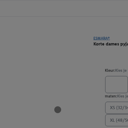
ESMARA®
Korte dames pyj
Kleur:
Kies je
maten:
Kies j
XS (32/3
XL (48/5