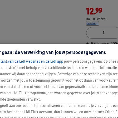
12.99
Incl. BTW excl.
Levering
Artikelnummer:
100
r gaan: de verwerking van jouw persoonsgegevens
itant van de Lidl websites en de Lidl app
jouw persoonsgegevens op onze w
l-diensten"), met behulp van verschillende technieken waarmee informati
armee wij daartoe toegang krijgen. Sommige van deze technieken zijn tec
worden met jouw toestemming gebruikt voor het opslaan van voorkeursins
n van statistieken of voor het tonen van gepersonaliseerde reclame binne
ent van het Lidl Plus-programma, dan worden gegevens over jouw aankoopge
mde doeleinden verwerkt.
 geeft aan ons voor het personaliseren van reclame en als je vervolgens ee
ouw bestaande Lidl Plus-account, dan kunnen wij en onze partner Criteo S.