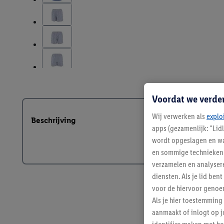
Voordat we verde
Wij verwerken als
explo
Beschrijving
apps (gezamenlijk: "Lid
wordt opgeslagen en wa
en sommige technieken 
verzamelen en analysere
diensten. Als je lid b
voor de hiervoor genoe
Als je hier toestemming
aanmaakt of inlogt op j