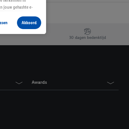
te herkennen in
an jouw gehashte e-
aan jou zijn
ssen
Akkoord
r producten waarin je
 winkel te plaatsen
30 dagen bedenktijd
innen verschillende
 van jouw gehashte e-
an jou kunnen worden
erking.
Awards
en vergelijkbare
en. Meer informatie,
t moment in te
r
voor meer informatie