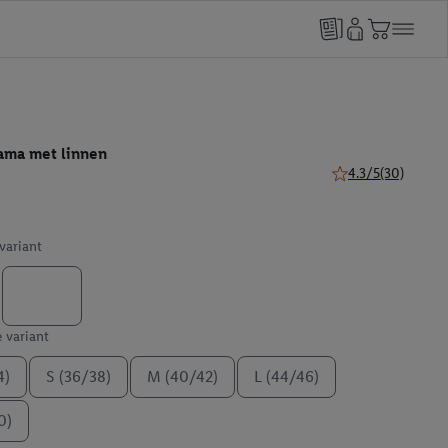
ama met linnen
4.3/5
(30)
4.3 van 5 sterren (
 variant
e variant
4)
S (36/38)
M (40/42)
L (44/46)
0)