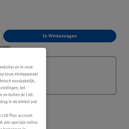
In Winkelwagen
406181
ebsites en in onze
e op jouw eindapparaat
hnisch noodzakelijk,
tellingen, het
n en buiten de Lidl-
drag in de winkel ook
n Lidl Plus-account
A. een speciale online