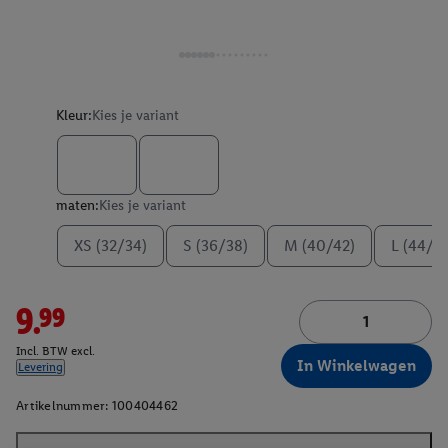
Kleur:
Kies je variant
maten:
Kies je variant
XS (32/34)
S (36/38)
M (40/42)
L (44/4
9.99
Incl. BTW excl.
In Winkelwagen
Levering
Artikelnummer:
100404462