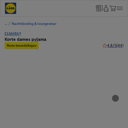
/
Nachtkleding & loungewear
ESMARA®
Korte dames pyjama
4.8/5
(44)
Beste beoordelingen
4.8 van 5 sterr