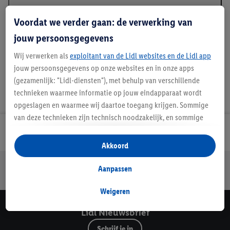
Beschrijving
Voordat we verder gaan: de verwerking van
jouw persoonsgegevens
Wij verwerken als
exploitant van de Lidl websites en de Lidl app
jouw persoonsgegevens op onze websites en in onze apps
(gezamenlijk: "Lidl-diensten"), met behulp van verschillende
technieken waarmee informatie op jouw eindapparaat wordt
opgeslagen en waarmee wij daartoe toegang krijgen. Sommige
van deze technieken zijn technisch noodzakelijk, en sommige
technieken worden met jouw toestemming gebruikt voor het
Lidl Nieuwsbrief
opslaan van voorkeursinstellingen, het verzamelen en
Akkoord
analyseren van statistieken of voor het tonen van
Jouw voordelen bij ons als Lidl webshop klant
gepersonaliseerde reclame binnen en buiten de Lidl-diensten.
Aanpassen
Gratis retourneren
Veilig winkelen
30 dagen bedenktijd
Als je lid bent van het Lidl Plus-programma, dan worden
gegevens over jouw aankoopgedrag in de winkel ook voor de
Weigeren
hiervoor genoemde doeleinden verwerkt.
Lidl Nieuwsbrief
Als je hier toestemming geeft aan ons voor het personaliseren
van reclame en als je vervolgens een Lidl Plus-account
Schrijf je in