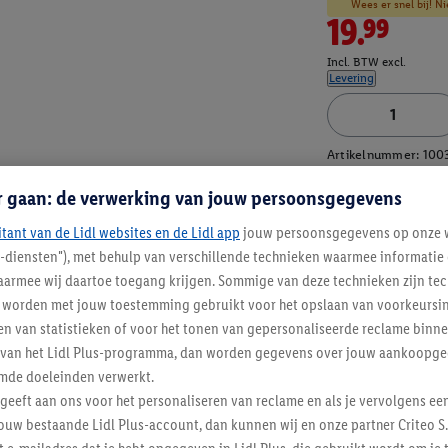
Wees er snel bij! Ni
19.99
Incl. BTW excl.
Levering
Artikelnummer:
100
r gaan: de verwerking van jouw persoonsgegevens
itant van de Lidl websites en de Lidl app
jouw persoonsgegevens op onze w
l-diensten"), met behulp van verschillende technieken waarmee informati
armee wij daartoe toegang krijgen. Sommige van deze technieken zijn tec
worden met jouw toestemming gebruikt voor het opslaan van voorkeursins
n van statistieken of voor het tonen van gepersonaliseerde reclame binne
ent van het Lidl Plus-programma, dan worden gegevens over jouw aankoopge
mde doeleinden verwerkt.
 geeft aan ons voor het personaliseren van reclame en als je vervolgens ee
ouw bestaande Lidl Plus-account, dan kunnen wij en onze partner Criteo S.