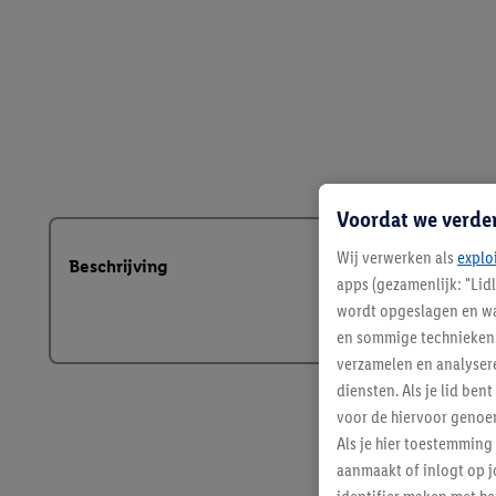
Voordat we verde
Wij verwerken als
explo
Beschrijving
apps (gezamenlijk: "Lid
wordt opgeslagen en wa
en sommige technieken 
verzamelen en analysere
diensten. Als je lid b
voor de hiervoor genoe
Als je hier toestemming
aanmaakt of inlogt op j