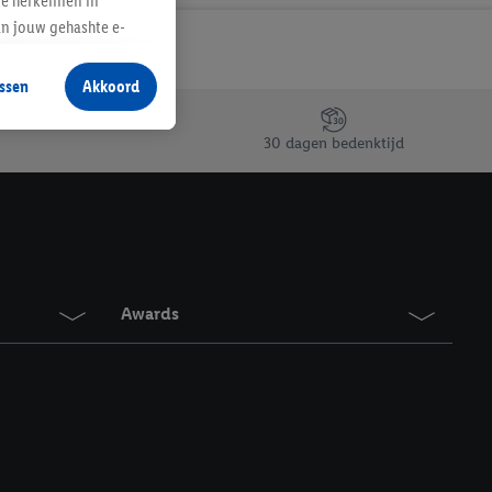
te herkennen in
an jouw gehashte e-
aan jou zijn
ssen
Akkoord
r producten waarin je
 winkel te plaatsen
30 dagen bedenktijd
innen verschillende
 van jouw gehashte e-
an jou kunnen worden
erking.
Awards
en vergelijkbare
en. Meer informatie,
t moment in te
r
voor meer informatie