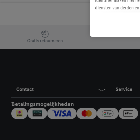
identifier maken met he
diensten van derden en 
mailadres ook worden sa
toegewezen.
Als je hiervoor toeste
Jouw voordelen bij ons als Lidl webshop klant
eerder interesse hebt g
Gratis retourneren
maar het niet te kopen)
Lidl-diensten worden we
mailadres en met eventu
toegewezen.
Onder "Aanpassen" kun 
verwerkingsdoeleinden j
Contact
Service
Door te klikken op "Weig
technieken worden gebr
Betalingsmogelijkheden
Door op "Akkoord" te kl
inclusief over de opsl
trekken, vind je in onze
over de cookies die wij 