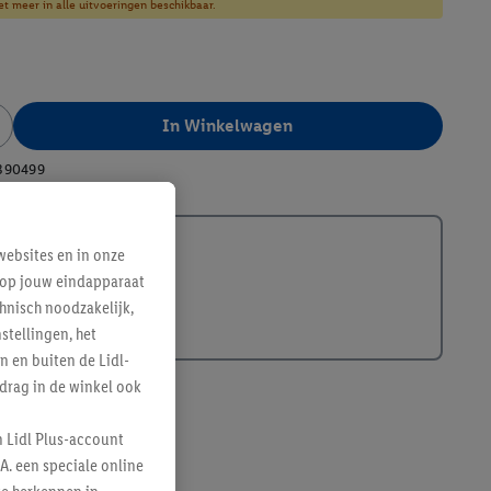
et meer in alle uitvoeringen beschikbaar.
In Winkelwagen
390499
ebsites en in onze
e op jouw eindapparaat
hnisch noodzakelijk,
tellingen, het
n en buiten de Lidl-
drag in de winkel ook
n Lidl Plus-account
A. een speciale online