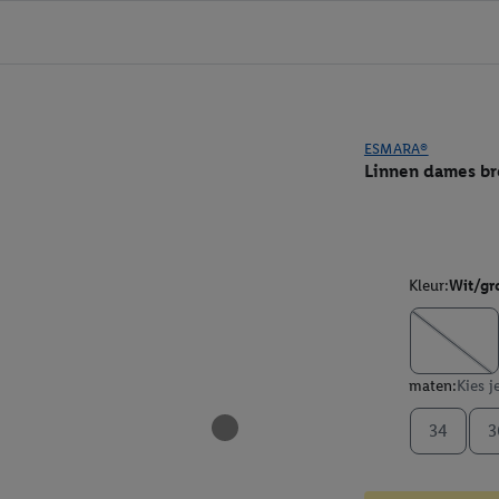
ESMARA®
Linnen dames br
Kleur:
Wit/gr
maten:
Kies j
34
3