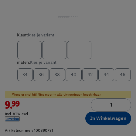
Kleur:
Kies je variant
maten:
Kies je variant
34
36
38
40
42
44
46
Wees er snel bij! Niet meer in alle uitvoeringen beschikbaar.
9.99
Incl. BTW excl.
In Winkelwagen
Levering
Artikelnummer:
100390731