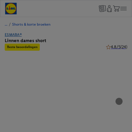
/
Shorts & korte broeken
ESMARA®
Linnen dames short
4.8/5
(24)
Beste beoordelingen
4.8 van 5 sterr