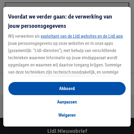
Voordat we verder gaan: de verwerking van
Beschrijving
jouw persoonsgegevens
Wij verwerken als
exploitant van de Lidl websites en de Lidl app
jouw persoonsgegevens op onze websites en in onze apps
(gezamenlijk: "Lidl-diensten"), met behulp van verschillende
technieken waarmee informatie op jouw eindapparaat wordt
opgeslagen en waarmee wij daartoe toegang krijgen. Sommige
van deze technieken zijn technisch noodzakelijk, en sommige
technieken worden met jouw toestemming gebruikt voor het
Lidl Nieuwsbrief
opslaan van voorkeursinstellingen, het verzamelen en
Akkoord
analyseren van statistieken of voor het tonen van
gepersonaliseerde reclame binnen en buiten de Lidl-diensten.
Aanpassen
Jouw voordelen bij ons als Lidl webshop klant
Als je lid bent van het Lidl Plus-programma, dan worden
Gratis retourneren
Veilig winkelen
30 dagen bedenktijd
gegevens over jouw aankoopgedrag in de winkel ook voor de
Weigeren
hiervoor genoemde doeleinden verwerkt.
Als je hier toestemming geeft aan ons voor het personaliseren
Lidl Nieuwsbrief