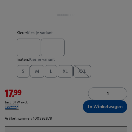
Kleur:
Kies je variant
maten:
Kies je variant
S
M
L
XL
XXL
17.99
Incl. BTW excl.
In Winkelwagen
Levering
Artikelnummer:
100392878