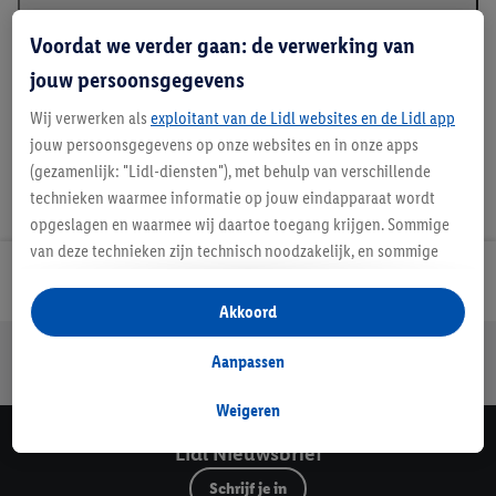
Beschrijving
Voordat we verder gaan: de verwerking van
jouw persoonsgegevens
Wij verwerken als
exploitant van de Lidl websites en de Lidl app
jouw persoonsgegevens op onze websites en in onze apps
(gezamenlijk: "Lidl-diensten"), met behulp van verschillende
technieken waarmee informatie op jouw eindapparaat wordt
opgeslagen en waarmee wij daartoe toegang krijgen. Sommige
van deze technieken zijn technisch noodzakelijk, en sommige
technieken worden met jouw toestemming gebruikt voor het
Lidl Nieuwsbrief
opslaan van voorkeursinstellingen, het verzamelen en
Akkoord
analyseren van statistieken of voor het tonen van
Jouw voordelen bij ons als Lidl webshop klant
gepersonaliseerde reclame binnen en buiten de Lidl-diensten.
Aanpassen
Gratis retourneren
Veilig winkelen
30 dagen bedenktijd
Als je lid bent van het Lidl Plus-programma, dan worden
gegevens over jouw aankoopgedrag in de winkel ook voor de
Weigeren
hiervoor genoemde doeleinden verwerkt.
Lidl Nieuwsbrief
Als je hier toestemming geeft aan ons voor het personaliseren
Schrijf je in
van reclame en als je vervolgens een Lidl Plus-account