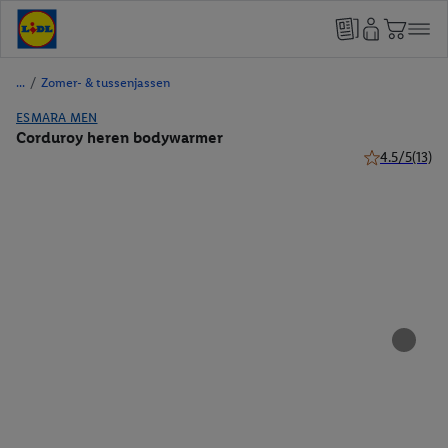
/
Zomer- & tussenjassen
ESMARA MEN
Corduroy heren bodywarmer
4.5/5
(13)
4.5 van 5 ster