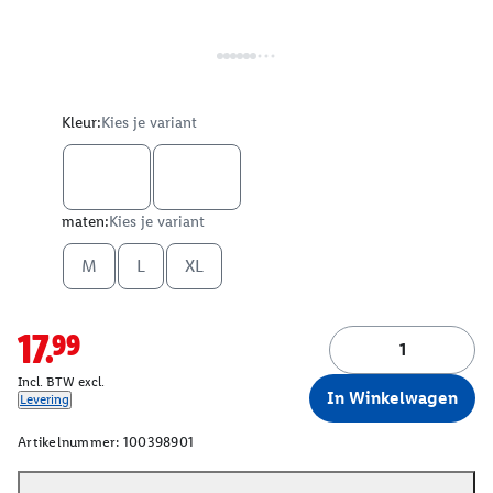
Kleur:
Kies je variant
maten:
Kies je variant
M
L
XL
17.99
Incl. BTW excl.
In Winkelwagen
Levering
Artikelnummer:
100398901