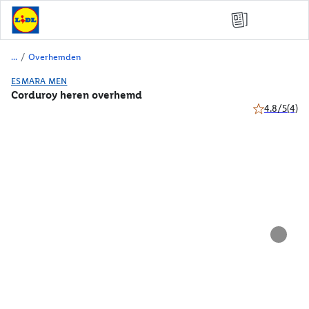
/
Overhemden
ESMARA MEN
Corduroy heren overhemd
4.8/5
(4)
4.8 van 5 ste