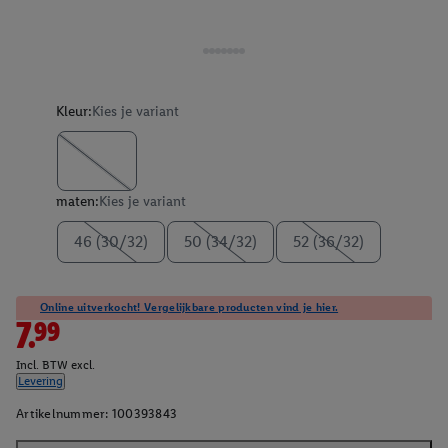
Kleur:
Kies je variant
maten:
Kies je variant
46 (30/32)
50 (34/32)
52 (36/32)
Online uitverkocht! Vergelijkbare producten vind je hier.
7.99
Incl. BTW excl.
Levering
Artikelnummer:
100393843