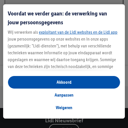
Beschrijving
Voordat we verder gaan: de verwerking van
jouw persoonsgegevens
Wij verwerken als
exploitant van de Lidl websites en de Lidl app
jouw persoonsgegevens op onze websites en in onze apps
(gezamenlijk: "Lidl-diensten"), met behulp van verschillende
technieken waarmee informatie op jouw eindapparaat wordt
opgeslagen en waarmee wij daartoe toegang krijgen. Sommige
van deze technieken zijn technisch noodzakelijk, en sommige
technieken worden met jouw toestemming gebruikt voor het
Lidl Nieuwsbrief
opslaan van voorkeursinstellingen, het verzamelen en
Akkoord
analyseren van statistieken of voor het tonen van
Jouw voordelen bij ons als Lidl webshop klant
gepersonaliseerde reclame binnen en buiten de Lidl-diensten.
Aanpassen
Gratis retourneren
Veilig winkelen
30 dagen bedenktijd
Als je lid bent van het Lidl Plus-programma, dan worden
gegevens over jouw aankoopgedrag in de winkel ook voor de
Weigeren
hiervoor genoemde doeleinden verwerkt.
Lidl Nieuwsbrief
Als je hier toestemming geeft aan ons voor het personaliseren