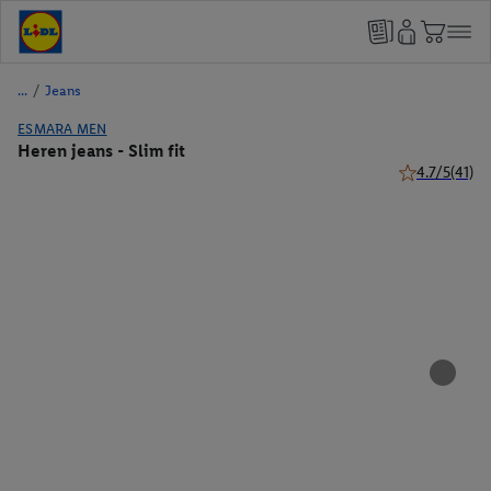
/
Jeans
ESMARA MEN
Heren jeans - Slim fit
4.7/5
(41)
4.7 van 5 ster