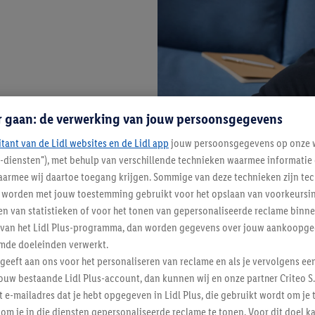
r gaan: de verwerking van jouw persoonsgegevens
itant van de Lidl websites en de Lidl app
jouw persoonsgegevens op onze w
l-diensten"), met behulp van verschillende technieken waarmee informati
armee wij daartoe toegang krijgen. Sommige van deze technieken zijn tec
worden met jouw toestemming gebruikt voor het opslaan van voorkeursins
n van statistieken of voor het tonen van gepersonaliseerde reclame binne
ent van het Lidl Plus-programma, dan worden gegevens over jouw aankoopge
mde doeleinden verwerkt.
 geeft aan ons voor het personaliseren van reclame en als je vervolgens ee
ouw bestaande Lidl Plus-account, dan kunnen wij en onze partner Criteo S.
t e-mailadres dat je hebt opgegeven in Lidl Plus, die gebruikt wordt om je 
om je in die diensten gepersonaliseerde reclame te tonen. Voor dit doel k