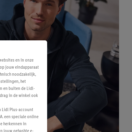
ebsites en in onze
e op jouw eindapparaat
hnisch noodzakelijk,
tellingen, het
n en buiten de Lidl-
drag in de winkel ook
n Lidl Plus-account
A. een speciale online
te herkennen in
an jouw gehashte e-