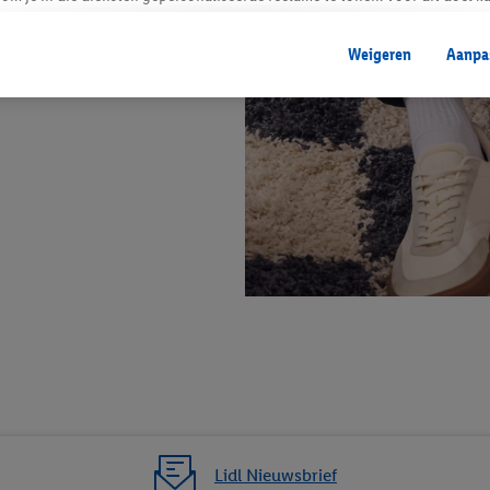
mengevoegd met andere identifiers of met identifiers die door Criteo S.A. 
Weigeren
Aanpa
mming geeft, dan kunnen retargeting advertenties worden weergegeven voo
etoond (bijvoorbeeld door het product in een winkelmandje van een online
. De retargeting advertenties kunnen op verschillende eindapparaten en b
ergegeven, als verschillende eindapparaten en Lidl-diensten, met behulp
ele andere identifiers of met identifiers waarover Criteo S.A. beschikt, a
je aangeven met welke cookies en vergelijkbare technieken en met welke
e instemt. Verder kan je er meer informatie vinden over de gegevensverw
eren", kies je voor de optie dat er enkel technisch noodzakelijke cookies 
uikt.
ikken, stem je in met alle verwerkingen voor alle bovengenoemde doeleind
agperiode van de gegevens en je recht om jouw toestemming op elk gewens
privacyverklaring
.
Je vindt de impressum voor de Lidl website hier.
Klik
hie
inzetten.
Lidl Nieuwsbrief