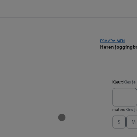
ESMARA MEN
Heren joggingb
Kleur:
Kies je
maten:
Kies j
S
M