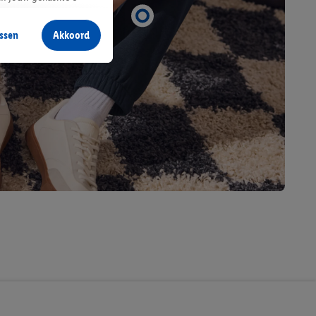
aan jou zijn
ssen
Akkoord
r producten waarin je
 winkel te plaatsen
innen verschillende
 van jouw gehashte e-
an jou kunnen worden
erking.
en vergelijkbare
en. Meer informatie,
t moment in te
r
voor meer informatie