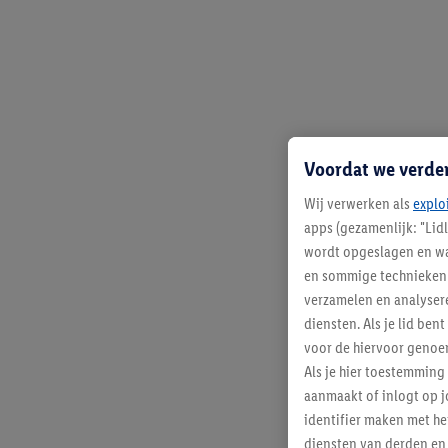
Voordat we verde
Wij verwerken als
explo
apps (gezamenlijk: "Lid
wordt opgeslagen en wa
en sommige technieken 
verzamelen en analysere
diensten. Als je lid b
voor de hiervoor genoe
Als je hier toestemming
aanmaakt of inlogt op j
identifier maken met he
diensten van derden en 