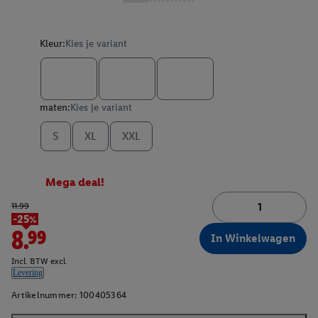
Kleur:
Kies je variant
maten:
Kies je variant
S
XL
XXL
Mega deal!
11.99
-25%
8.99
In Winkelwagen
Incl. BTW excl.
Levering
Artikelnummer:
100405364