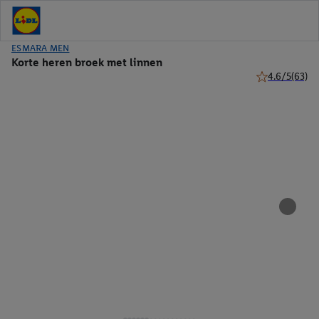
ESMARA MEN
Korte heren broek met linnen
4.6/5
(63)
4.6 van 5 ster