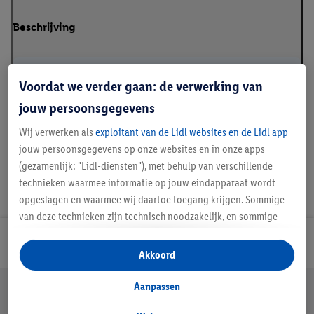
Beschrijving
Kleur
: beige, groen, marineblauw
Voordat we verder gaan: de verwerking van
Kenmerk
: gemaakt van linnen en katoen
jouw persoonsgegevens
Wij verwerken als
exploitant van de Lidl websites en de Lidl app
jouw persoonsgegevens op onze websites en in onze apps
(gezamenlijk: "Lidl-diensten"), met behulp van verschillende
technieken waarmee informatie op jouw eindapparaat wordt
opgeslagen en waarmee wij daartoe toegang krijgen. Sommige
van deze technieken zijn technisch noodzakelijk, en sommige
technieken worden met jouw toestemming gebruikt voor het
Lidl Nieuwsbrief
opslaan van voorkeursinstellingen, het verzamelen en
Akkoord
analyseren van statistieken of voor het tonen van
gepersonaliseerde reclame binnen en buiten de Lidl-diensten.
Jouw voordelen bij ons als Lidl webshop klant
Aanpassen
Als je lid bent van het Lidl Plus-programma, dan worden
Gratis retourneren
Veilig winkelen
30 dagen bedenktijd