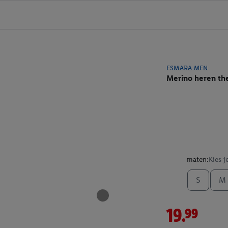
ESMARA MEN
Merino heren th
maten:
Kies j
S
M
19.99