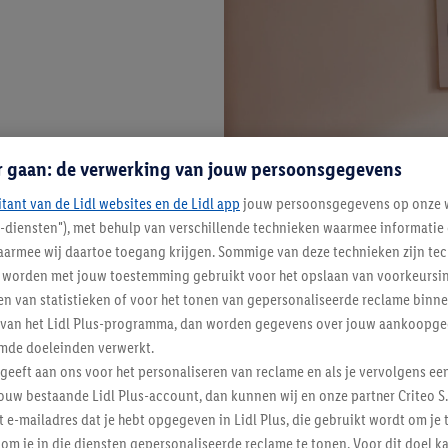
r gaan: de verwerking van jouw persoonsgegevens
itant van de Lidl websites en de Lidl app
jouw persoonsgegevens op onze w
l-diensten"), met behulp van verschillende technieken waarmee informati
armee wij daartoe toegang krijgen. Sommige van deze technieken zijn tec
worden met jouw toestemming gebruikt voor het opslaan van voorkeursins
n van statistieken of voor het tonen van gepersonaliseerde reclame binne
ent van het Lidl Plus-programma, dan worden gegevens over jouw aankoopge
mde doeleinden verwerkt.
 geeft aan ons voor het personaliseren van reclame en als je vervolgens ee
ouw bestaande Lidl Plus-account, dan kunnen wij en onze partner Criteo S.
t e-mailadres dat je hebt opgegeven in Lidl Plus, die gebruikt wordt om je 
om je in die diensten gepersonaliseerde reclame te tonen. Voor dit doel k