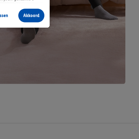
aan jou zijn
ssen
Akkoord
r producten waarin je
 winkel te plaatsen
innen verschillende
 van jouw gehashte e-
an jou kunnen worden
erking.
en vergelijkbare
en. Meer informatie,
t moment in te
r
voor meer informatie