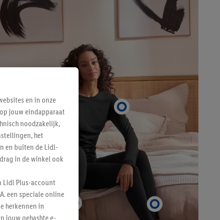
ebsites en in onze
e op jouw eindapparaat
hnisch noodzakelijk,
tellingen, het
n en buiten de Lidl-
drag in de winkel ook
n Lidl Plus-account
A. een speciale online
te herkennen in
an jouw gehashte e-