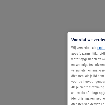
Voordat we verde
Wij verwerken als
explo
apps (gezamenlijk: "Lid
wordt opgeslagen en wa
en sommige technieken 
verzamelen en analysere
diensten. Als je lid b
voor de hiervoor genoe
Als je hier toestemming
aanmaakt of inlogt op j
identifier maken met he
diensten van derden en 