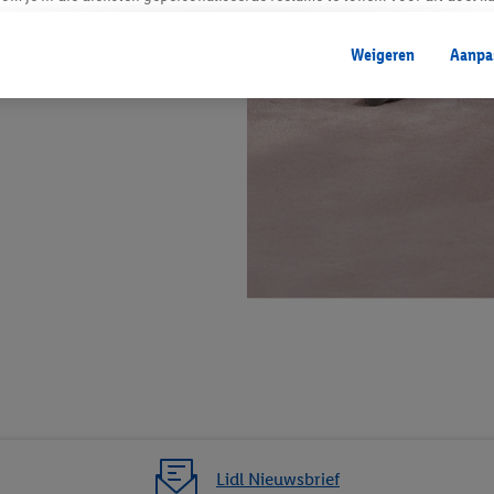
mengevoegd met andere identifiers of met identifiers die door Criteo S.A. 
Weigeren
Aanpa
mming geeft, dan kunnen retargeting advertenties worden weergegeven voo
etoond (bijvoorbeeld door het product in een winkelmandje van een online
. De retargeting advertenties kunnen op verschillende eindapparaten en b
ergegeven, als verschillende eindapparaten en Lidl-diensten, met behulp
ele andere identifiers of met identifiers waarover Criteo S.A. beschikt, a
je aangeven met welke cookies en vergelijkbare technieken en met welke
e instemt. Verder kan je er meer informatie vinden over de gegevensverw
eren", kies je voor de optie dat er enkel technisch noodzakelijke cookies 
uikt.
ikken, stem je in met alle verwerkingen voor alle bovengenoemde doeleind
agperiode van de gegevens en je recht om jouw toestemming op elk gewens
privacyverklaring
.
Je vindt de impressum voor de Lidl website hier.
Klik
hie
inzetten.
Lidl Nieuwsbrief