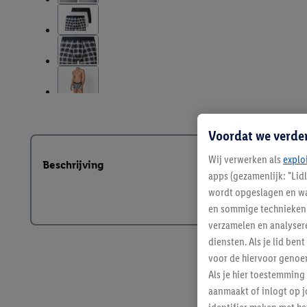
Voordat we verde
Wij verwerken als
explo
Beschrijving
apps (gezamenlijk: "Lid
wordt opgeslagen en wa
en sommige technieken 
verzamelen en analysere
diensten. Als je lid b
voor de hiervoor genoe
Als je hier toestemming
aanmaakt of inlogt op j