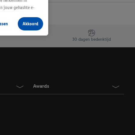
te herkennen in
an jouw gehashte e-
aan jou zijn
ssen
Akkoord
r producten waarin je
 winkel te plaatsen
30 dagen bedenktijd
innen verschillende
 van jouw gehashte e-
an jou kunnen worden
erking.
Awards
en vergelijkbare
en. Meer informatie,
t moment in te
r
voor meer informatie