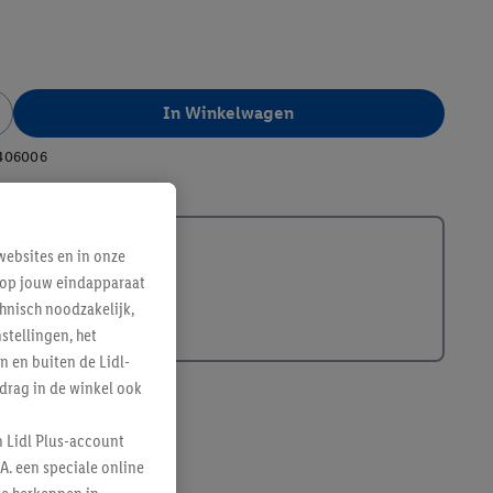
In Winkelwagen
406006
ebsites en in onze
e op jouw eindapparaat
hnisch noodzakelijk,
tellingen, het
n en buiten de Lidl-
drag in de winkel ook
n Lidl Plus-account
A. een speciale online