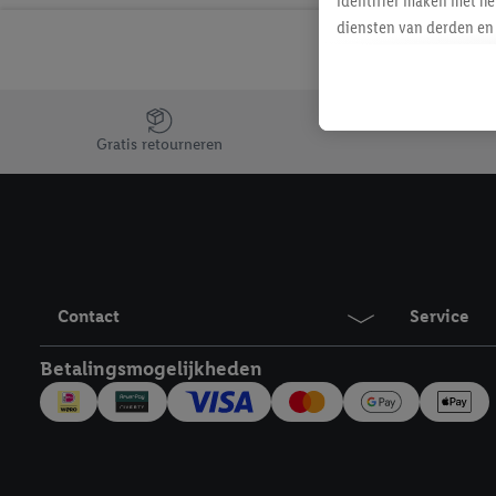
identifier maken met he
diensten van derden en 
mailadres ook worden sa
toegewezen.
Als je hiervoor toeste
Jouw voordelen bij ons als Lidl webshop klant
eerder interesse hebt g
Gratis retourneren
maar het niet te kopen)
Lidl-diensten worden we
mailadres en met eventu
toegewezen.
Onder "Aanpassen" kun 
verwerkingsdoeleinden j
Contact
Service
Door te klikken op "Weig
technieken worden gebr
Betalingsmogelijkheden
Door op "Akkoord" te kl
inclusief over de opsl
trekken, vind je in onze
over de cookies die wij 