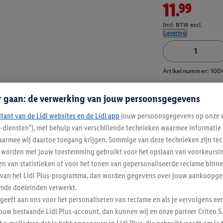
11.99
Incl. BTW excl.
Levering
Artikelnummer:
100
r gaan: de verwerking van jouw persoonsgegevens
itant van de Lidl websites en de Lidl app
jouw persoonsgegevens op onze w
l-diensten"), met behulp van verschillende technieken waarmee informati
armee wij daartoe toegang krijgen. Sommige van deze technieken zijn tec
worden met jouw toestemming gebruikt voor het opslaan van voorkeursins
n van statistieken of voor het tonen van gepersonaliseerde reclame binne
ent van het Lidl Plus-programma, dan worden gegevens over jouw aankoopge
mde doeleinden verwerkt.
 geeft aan ons voor het personaliseren van reclame en als je vervolgens ee
ouw bestaande Lidl Plus-account, dan kunnen wij en onze partner Criteo S.