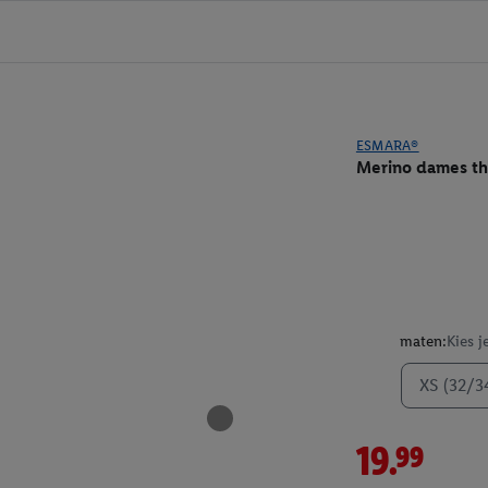
ESMARA®
Merino dames t
maten:
Kies j
XS (32/3
19.99