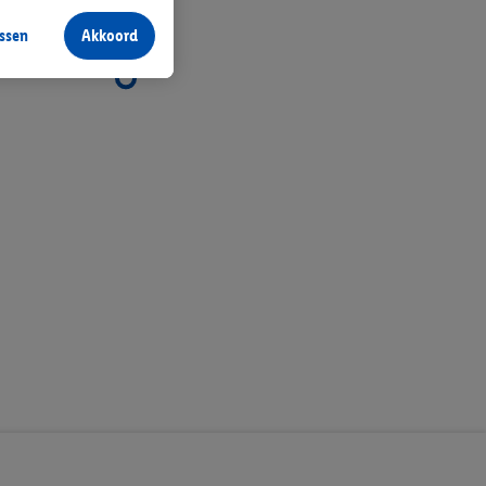
aan jou zijn
ssen
Akkoord
r producten waarin je
 winkel te plaatsen
innen verschillende
 van jouw gehashte e-
an jou kunnen worden
erking.
en vergelijkbare
en. Meer informatie,
t moment in te
r
voor meer informatie