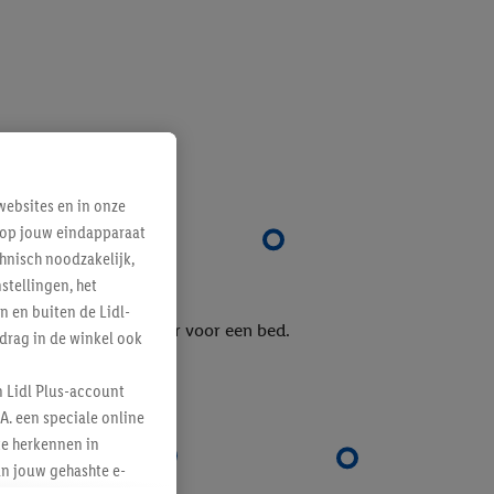
ebsites en in onze
e op jouw eindapparaat
hnisch noodzakelijk,
tellingen, het
n en buiten de Lidl-
drag in de winkel ook
n Lidl Plus-account
A. een speciale online
te herkennen in
an jouw gehashte e-