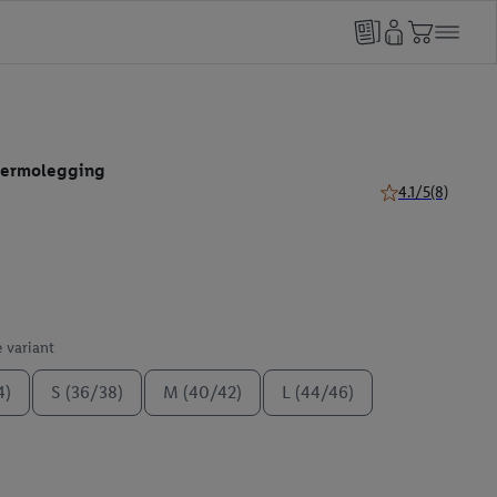
hermolegging
4.1/5
(8)
4.1 van 5 sterren 
e variant
4)
S (36/38)
M (40/42)
L (44/46)