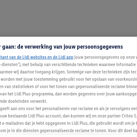
r gaan: de verwerking van jouw persoonsgegevens
itant van de Lidl websites en de Lidl app
jouw persoonsgegevens op onze w
l-diensten"), met behulp van verschillende technieken waarmee informati
armee wij daartoe toegang krijgen. Sommige van deze technieken zijn tec
worden met jouw toestemming gebruikt voor het opslaan van voorkeursins
n van statistieken of voor het tonen van gepersonaliseerde reclame binne
ent van het Lidl Plus-programma, dan worden gegevens over jouw aankoopge
mde doeleinden verwerkt.
 geeft aan ons voor het personaliseren van reclame en als je vervolgens ee
ouw bestaande Lidl Plus-account, dan kunnen wij en onze partner Criteo S.
t e-mailadres dat je hebt opgegeven in Lidl Plus, die gebruikt wordt om je 
om je in die diensten gepersonaliseerde reclame te tonen. Voor dit doel k