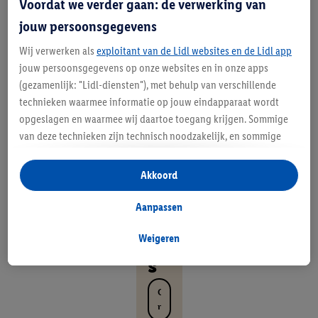
Voordat we verder gaan: de verwerking van
lf
jouw persoonsgegevens
g
Wij verwerken als
exploitant van de Lidl websites en de Lidl app
e
jouw persoonsgegevens op onze websites en in onze apps
m
(gezamenlijk: "Lidl-diensten"), met behulp van verschillende
technieken waarmee informatie op jouw eindapparaat wordt
ak
opgeslagen en waarmee wij daartoe toegang krijgen. Sommige
ke
van deze technieken zijn technisch noodzakelijk, en sommige
technieken worden met jouw toestemming gebruikt voor het
lij
opslaan van voorkeursinstellingen, het verzamelen en
Akkoord
k
analyseren van statistieken of voor het tonen van
gepersonaliseerde reclame binnen en buiten de Lidl-diensten.
Aanpassen
th
Als je lid bent van het Lidl Plus-programma, dan worden
ui
gegevens over jouw aankoopgedrag in de winkel ook voor de
Weigeren
hiervoor genoemde doeleinden verwerkt.
s
Als je hier toestemming geeft aan ons voor het personaliseren
van reclame en als je vervolgens een Lidl Plus-account
O
aanmaakt of inlogt op jouw bestaande Lidl Plus-account, dan
n