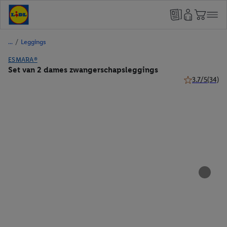
/
Leggings
ESMARA®
Set van 2 dames zwangerschapsleggings
3.7/5
(34)
3.7 van 5 ster