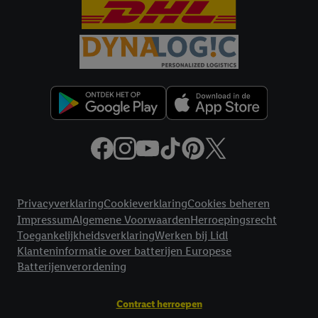
Criteo S.A. beschikt, aan jou kunnen worden toegewezen.
Onder "Aanpassen" kun je aangeven met welke cookies en
vergelijkbare technieken en met welke verwerkingsdoeleinden
je instemt. Verder kan je er meer informatie vinden over de
gegevensverwerking.
Door te klikken op "Weigeren", kies je voor de optie dat er enkel
technisch noodzakelijke cookies en vergelijkbare technieken
worden gebruikt.
Door op "Akkoord" te klikken, stem je in met alle verwerkingen
voor alle bovengenoemde doeleinden. Meer informatie,
inclusief over de opslagperiode van de gegevens en je recht om
Juridische koppelingen
jouw toestemming op elk gewenst moment in te trekken, vind je
Privacyverklaring
Cookieverklaring
Cookies beheren
in onze
privacyverklaring
.
Je vindt de impressum voor de Lidl
Impressum
Algemene Voorwaarden
Herroepingsrecht
website hier.
Klik
hier
voor meer informatie over de cookies die
Toegankelijkheidsverklaring
Werken bij Lidl
wij inzetten.
Klanteninformatie over batterijen Europese
Batterijenverordening
Contract herroepen