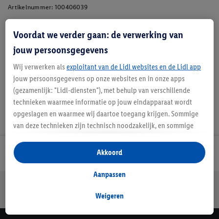
Artikelnummer:
100406039
Voordat we verder gaan: de verwerking van
Beschrijving
jouw persoonsgegevens
Wij verwerken als
exploitant van de Lidl websites en de Lidl app
jouw persoonsgegevens op onze websites en in onze apps
(gezamenlijk: "Lidl-diensten"), met behulp van verschillende
technieken waarmee informatie op jouw eindapparaat wordt
opgeslagen en waarmee wij daartoe toegang krijgen. Sommige
van deze technieken zijn technisch noodzakelijk, en sommige
technieken worden met jouw toestemming gebruikt voor het
opslaan van voorkeursinstellingen, het verzamelen en
Akkoord
Lidl Nieuwsbrief
analyseren van statistieken of voor het tonen van
gepersonaliseerde reclame binnen en buiten de Lidl-diensten.
Aanpassen
Jouw voordelen bij ons als Lidl webshop klant
Als je lid bent van het Lidl Plus-programma, dan worden
gegevens over jouw aankoopgedrag in de winkel ook voor de
Weigeren
Gratis retourneren
Veilig winkelen
30 dagen bedenktijd
hiervoor genoemde doeleinden verwerkt.