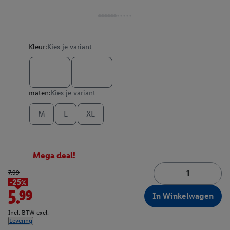
Kleur:
Kies je variant
maten:
Kies je variant
M
L
XL
Mega deal!
7.99
-25%
5.99
In Winkelwagen
Incl. BTW excl.
Levering