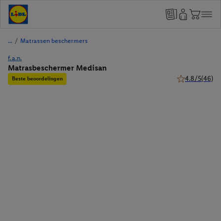
/
Matrassen beschermers
f.a.n.
Matrasbeschermer Medisan
4.8/5
(46)
Beste beoordelingen
4.8 van 5 sterr