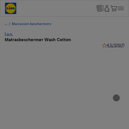
/
Matrassen beschermers
f.a.n.
Matrasbeschermer Wash Cotton
4.5/5
(107)
4.5 van 5 sterr