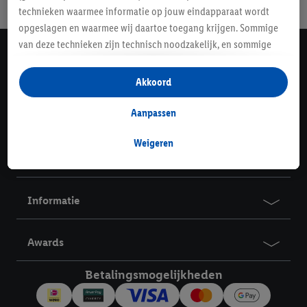
Gratis retourneren
Veilig winkelen
30 dagen bedenktijd
technieken waarmee informatie op jouw eindapparaat wordt
opgeslagen en waarmee wij daartoe toegang krijgen. Sommige
van deze technieken zijn technisch noodzakelijk, en sommige
Lidl Nieuwsbrief
technieken worden met jouw toestemming gebruikt voor het
opslaan van voorkeursinstellingen, het verzamelen en
Schrijf je in
Akkoord
analyseren van statistieken of voor het tonen van
gepersonaliseerde reclame binnen en buiten de Lidl-diensten.
Aanpassen
Contact
Als je lid bent van het Lidl Plus-programma, dan worden
gegevens over jouw aankoopgedrag in de winkel ook voor de
Weigeren
Service
hiervoor genoemde doeleinden verwerkt.
Als je hier toestemming geeft aan ons voor het personaliseren
van reclame en als je vervolgens een Lidl Plus-account
Informatie
aanmaakt of inlogt op jouw bestaande Lidl Plus-account, dan
kunnen wij en onze partner Criteo S.A. een speciale online
identifier maken met het e-mailadres dat je hebt opgegeven in
Awards
Lidl Plus, die gebruikt wordt om je te herkennen in diensten van
Betalingsmogelijkheden
derden en om je in die diensten gepersonaliseerde reclame te
tonen. Voor dit doel kan jouw gehashte e-mailadres ook worden