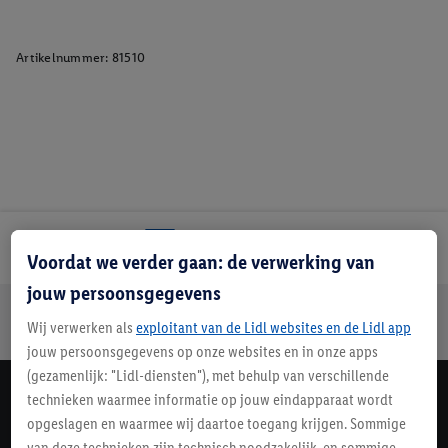
Artikelnummer:
81510
Lidl Nieuwsbrief
Voordat we verder gaan: de verwerking van
jouw persoonsgegevens
Jouw voordelen bij ons als Lidl webshop klant
Wij verwerken als
exploitant van de Lidl websites en de Lidl app
Gratis retourneren
Veilig winkelen
30 dagen bedenktijd
jouw persoonsgegevens op onze websites en in onze apps
(gezamenlijk: "Lidl-diensten"), met behulp van verschillende
technieken waarmee informatie op jouw eindapparaat wordt
Lidl Nieuwsbrief
opgeslagen en waarmee wij daartoe toegang krijgen. Sommige
Schrijf je in
van deze technieken zijn technisch noodzakelijk, en sommige