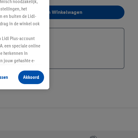
hnisch noodzakelijk,
tellingen, het
In Winkelwagen
n en buiten de Lidl-
drag in de winkel ook
381734
n Lidl Plus-account
A. een speciale online
te herkennen in
an jouw gehashte e-
aan jou zijn
ssen
Akkoord
r producten waarin je
 winkel te plaatsen
innen verschillende
 van jouw gehashte e-
an jou kunnen worden
erking.