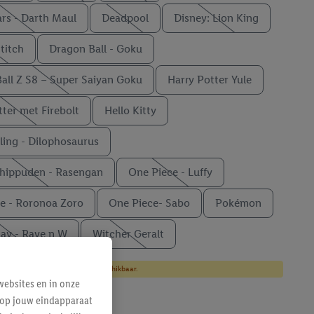
rs - Darth Maul
Deadpool
Disney: Lion King
titch
Dragon Ball - Goku
all Z S8 – Super Saiyan Goku
Harry Potter Yule
tter met Firebolt
Hello Kitty
ling - Dilophosaurus
hippuden - Rasengan
One Piece - Luffy
e - Roronoa Zoro
One Piece- Sabo
Pokémon
ay - Rave n W
Witcher Geralt
et meer in alle uitvoeringen beschikbaar.
ebsites en in onze
e op jouw eindapparaat