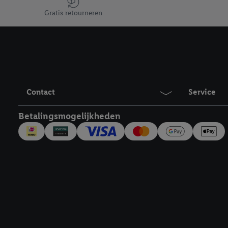
Jouw voordelen bij ons als Lidl webshop klant
Door te klikken op "Weig
Gratis retourneren
technieken worden gebr
Door op "Akkoord" te kl
inclusief over de opsl
trekken, vind je in onze
over de cookies die wij 
Contact
Service
Betalingsmogelijkheden