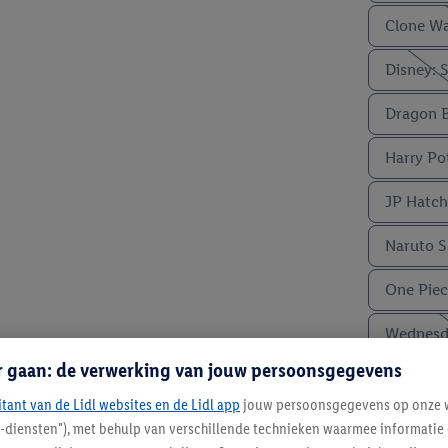
Clone Wa
Disney: S
Dragon B
Harry Po
JP Hatch
Naruto S
One Piec
Wednesd
r gaan: de verwerking van jouw persoonsgegevens
Wees er snel bij! Ni
9.99
itant van de Lidl websites en de Lidl app
jouw persoonsgegevens op onze w
vanaf
l-diensten"), met behulp van verschillende technieken waarmee informati
Incl. BTW excl.