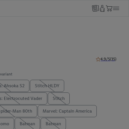
4.9/5
(35)
4.9 van 5 sterren (
 variant
s: Ahsoka S2
Stitch HLDY
s: Electrocuted Vader
Stitch
Spider-Man 80th
Marvel: Captain America
Momo
Batman
Batman