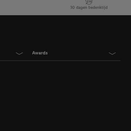
en vergelijkbare
30 dagen bedenktijd
en. Meer informatie,
t moment in te
r
voor meer informatie
Awards