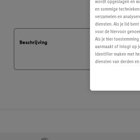
wordt opgeslagen en wa
en sommige technieken 
verzamelen en analysere
diensten. Als je lid b
voor de hiervoor genoe
Als je hier toestemming
Beschrijving
aanmaakt of inlogt op j
identifier maken met he
diensten van derden en 
mailadres ook worden sa
toegewezen.
Als je hiervoor toeste
eerder interesse hebt g
maar het niet te kopen)
Lidl-diensten worden we
mailadres en met eventu
toegewezen.
Onder "Aanpassen" kun 
verwerkingsdoeleinden j