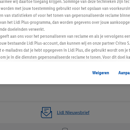
armee wij daartoe toegang krijgen. Sommige van deze technieken zijn tec
Levering
worden met jouw toestemming gebruikt voor het opslaan van voorkeursins
n van statistieken of voor het tonen van gepersonaliseerde reclame binne
ent van het Lidl Plus-programma, dan worden gegevens over jouw aankoopge
Artikelnummer:
100
mde doeleinden verwerkt.
 geeft aan ons voor het personaliseren van reclame en als je vervolgens ee
ouw bestaande Lidl Plus-account, dan kunnen wij en onze partner Criteo S.
t e-mailadres dat je hebt opgegeven in Lidl Plus, die gebruikt wordt om je 
om je in die diensten gepersonaliseerde reclame te tonen. Voor dit doel k
mengevoegd met andere identifiers of met identifiers die door Criteo S.A. 
Weigeren
Aanpa
mming geeft, dan kunnen retargeting advertenties worden weergegeven voo
etoond (bijvoorbeeld door het product in een winkelmandje van een online
. De retargeting advertenties kunnen op verschillende eindapparaten en b
ergegeven, als verschillende eindapparaten en Lidl-diensten, met behulp
ele andere identifiers of met identifiers waarover Criteo S.A. beschikt, a
Lidl Nieuwsbrief
je aangeven met welke cookies en vergelijkbare technieken en met welke
e instemt. Verder kan je er meer informatie vinden over de gegevensverw