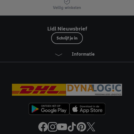
eren", kies je voor de optie dat er enkel technisch noodzakelijke cookies 
Veilig winkelen
uikt.
ikken, stem je in met alle verwerkingen voor alle bovengenoemde doeleind
agperiode van de gegevens en je recht om jouw toestemming op elk gewens
Lidl Nieuwsbrief
privacyverklaring
.
Je vindt de impressum voor de Lidl website hier.
Klik
hie
Schrijf je in
inzetten.
Informatie