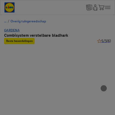
/
Overig tuingereedschap
GARDENA
Combisystem verstelbare bladhark
5/5
(6)
Beste beoordelingen
5 van 5 ste