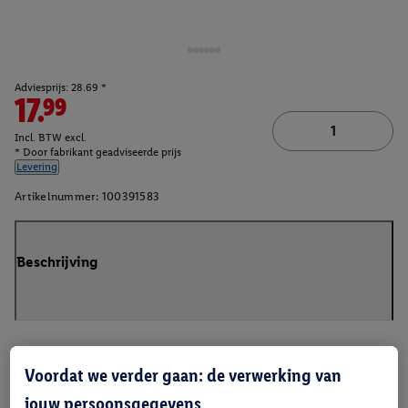
Adviesprijs: 28.69 *
17.99
Incl. BTW excl.
* Door fabrikant geadviseerde prijs
Levering
Artikelnummer:
100391583
Beschrijving
Voordat we verder gaan: de verwerking van
jouw persoonsgegevens