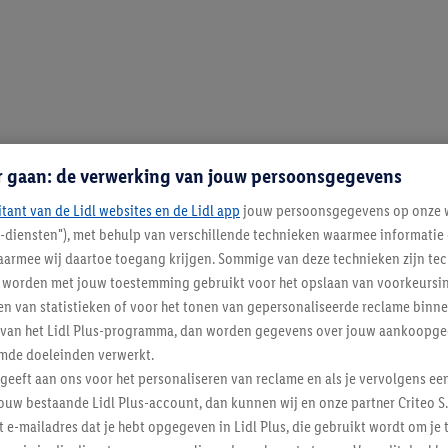
r gaan: de verwerking van jouw persoonsgegevens
itant van de Lidl websites en de Lidl app
jouw persoonsgegevens op onze w
l-diensten"), met behulp van verschillende technieken waarmee informati
armee wij daartoe toegang krijgen. Sommige van deze technieken zijn tec
worden met jouw toestemming gebruikt voor het opslaan van voorkeursins
n van statistieken of voor het tonen van gepersonaliseerde reclame binne
ent van het Lidl Plus-programma, dan worden gegevens over jouw aankoopge
mde doeleinden verwerkt.
 geeft aan ons voor het personaliseren van reclame en als je vervolgens ee
ouw bestaande Lidl Plus-account, dan kunnen wij en onze partner Criteo S.
t e-mailadres dat je hebt opgegeven in Lidl Plus, die gebruikt wordt om je 