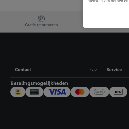
diensten van derden en 
mailadres ook worden sa
toegewezen.
Jouw voordelen bij ons als Lidl webshop klant
Als je hiervoor toeste
Gratis retourneren
eerder interesse hebt g
maar het niet te kopen)
Lidl-diensten worden we
mailadres en met eventu
toegewezen.
Onder "Aanpassen" kun 
Contact
Service
verwerkingsdoeleinden j
Door te klikken op "Weig
Betalingsmogelijkheden
technieken worden gebr
Door op "Akkoord" te kl
inclusief over de opsl
trekken, vind je in onze
over de cookies die wij 