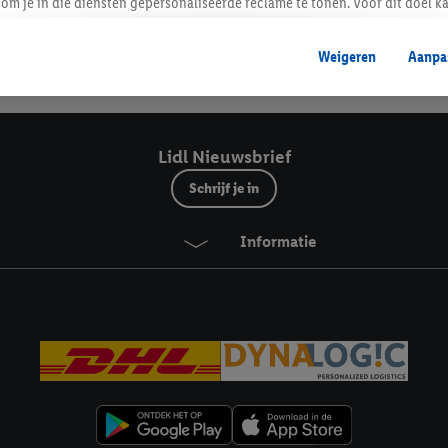
Lidl Nieuwsbrief
om je in die diensten gepersonaliseerde reclame te tonen. Voor dit doel k
mengevoegd met andere identifiers of met identifiers die door Criteo S.A. 
Weigeren
Aanpa
mming geeft, dan kunnen retargeting advertenties worden weergegeven voo
Veilig winkelen
etoond (bijvoorbeeld door het product in een winkelmandje van een online
. De retargeting advertenties kunnen op verschillende eindapparaten en b
ergegeven, als verschillende eindapparaten en Lidl-diensten, met behulp
Lidl Nieuwsbrief
ele andere identifiers of met identifiers waarover Criteo S.A. beschikt, a
Schrijf je in
je aangeven met welke cookies en vergelijkbare technieken en met welke
Informatie
e instemt. Verder kan je er meer informatie vinden over de gegevensverw
eren", kies je voor de optie dat er enkel technisch noodzakelijke cookies 
uikt.
ikken, stem je in met alle verwerkingen voor alle bovengenoemde doeleind
agperiode van de gegevens en je recht om jouw toestemming op elk gewens
privacyverklaring
.
Je vindt de impressum voor de Lidl website hier.
Klik
hie
inzetten.