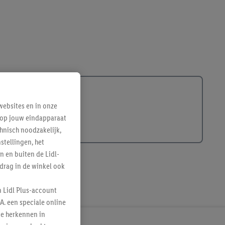
ebsites en in onze
e op jouw eindapparaat
hnisch noodzakelijk,
tellingen, het
n en buiten de Lidl-
drag in de winkel ook
n Lidl Plus-account
A. een speciale online
te herkennen in