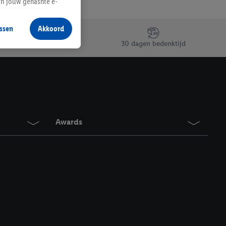
an jouw gehashte e-
aan jou zijn
ssen
Akkoord
r producten waarin je
30 dagen bedenktijd
 winkel te plaatsen
innen verschillende
 van jouw gehashte e-
an jou kunnen worden
Awards
erking.
en vergelijkbare
en. Meer informatie,
t moment in te
r
voor meer informatie