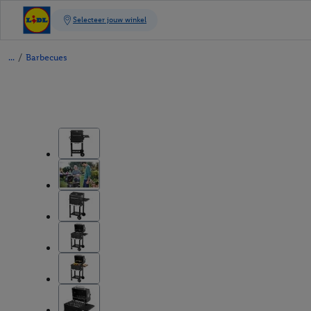
/
Barbecues