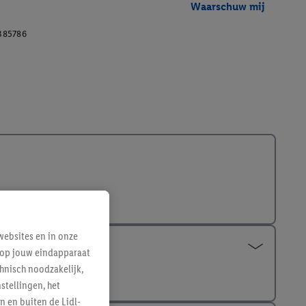
Waarschuw mij
385786
ebsites en in onze
e op jouw eindapparaat
hnisch noodzakelijk,
tellingen, het
n en buiten de Lidl-