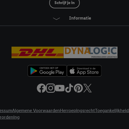
ikken, stem je in met alle verwerkingen voor alle bovengenoemde doeleind
Schrijf je in
agperiode van de gegevens en je recht om jouw toestemming op elk gewens
privacyverklaring
.
Je vindt de impressum voor de Lidl website hier.
Klik
hie
Informatie
inzetten.
essum
Algemene Voorwaarden
Herroepingsrecht
Toegankelijkheid
erordening