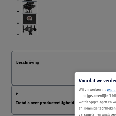
Beschrijving
Voordat we verde
Wij verwerken als
explo
apps (gezamenlijk: "Lid
wordt opgeslagen en wa
Details over productveiligheid
en sommige technieken 
verzamelen en analysere