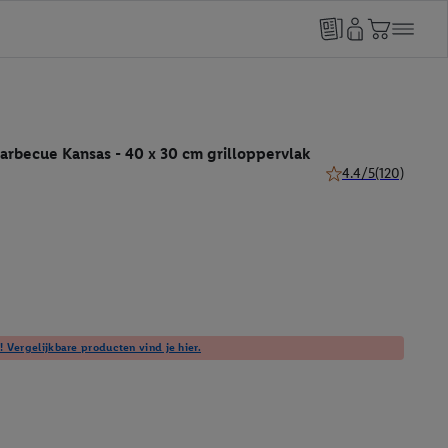
arbecue Kansas - 40 x 30 cm grilloppervlak
4.4/5
(120)
4.4 van 5 sterren (1
! Vergelijkbare producten vind je hier.