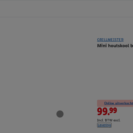
GRILLMEISTER
Mini houtskool b
Online uitverkocht
99.99
Incl. BTW excl.
Levering