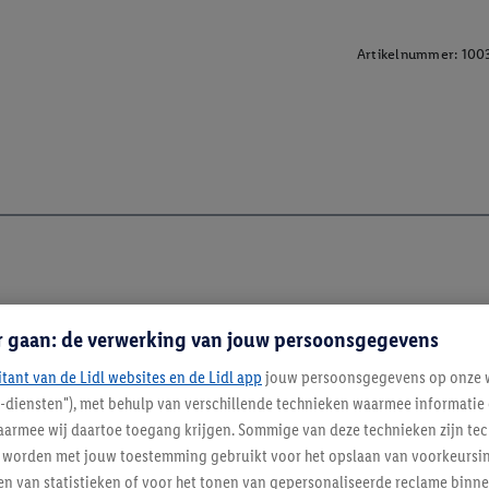
Artikelnummer:
100
r gaan: de verwerking van jouw persoonsgegevens
itant van de Lidl websites en de Lidl app
jouw persoonsgegevens op onze w
l-diensten"), met behulp van verschillende technieken waarmee informati
armee wij daartoe toegang krijgen. Sommige van deze technieken zijn tec
worden met jouw toestemming gebruikt voor het opslaan van voorkeursins
n van statistieken of voor het tonen van gepersonaliseerde reclame binne