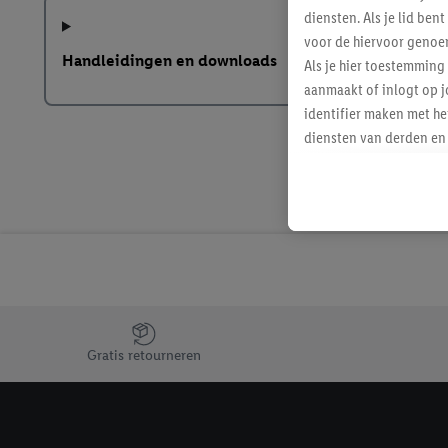
diensten. Als je lid b
voor de hiervoor genoe
Handleidingen en downloads
Als je hier toestemming
aanmaakt of inlogt op j
identifier maken met he
diensten van derden en 
mailadres ook worden sa
toegewezen.
Als je hiervoor toeste
eerder interesse hebt g
maar het niet te kopen)
Lidl-diensten worden we
mailadres en met eventu
toegewezen.
Jouw voordelen bij ons als Lidl webshop klant
Onder "Aanpassen" kun 
Gratis retourneren
verwerkingsdoeleinden j
Door te klikken op "Weig
technieken worden gebr