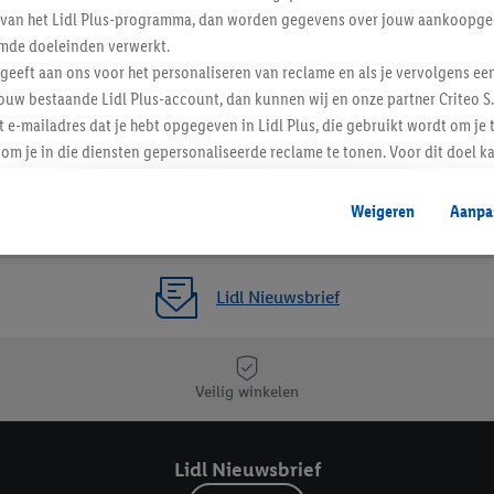
ent van het Lidl Plus-programma, dan worden gegevens over jouw aankoopge
mde doeleinden verwerkt.
 geeft aan ons voor het personaliseren van reclame en als je vervolgens ee
ouw bestaande Lidl Plus-account, dan kunnen wij en onze partner Criteo S.
t e-mailadres dat je hebt opgegeven in Lidl Plus, die gebruikt wordt om je 
om je in die diensten gepersonaliseerde reclame te tonen. Voor dit doel k
mengevoegd met andere identifiers of met identifiers die door Criteo S.A. 
Weigeren
Aanpa
mming geeft, dan kunnen retargeting advertenties worden weergegeven voo
etoond (bijvoorbeeld door het product in een winkelmandje van een online
. De retargeting advertenties kunnen op verschillende eindapparaten en b
Lidl Nieuwsbrief
ergegeven, als verschillende eindapparaten en Lidl-diensten, met behulp
ele andere identifiers of met identifiers waarover Criteo S.A. beschikt, a
je aangeven met welke cookies en vergelijkbare technieken en met welke
Veilig winkelen
e instemt. Verder kan je er meer informatie vinden over de gegevensverw
eren", kies je voor de optie dat er enkel technisch noodzakelijke cookies 
Lidl Nieuwsbrief
uikt.