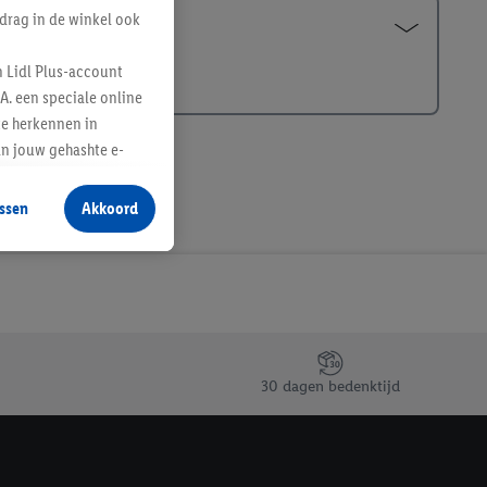
drag in de winkel ook
n Lidl Plus-account
A. een speciale online
te herkennen in
an jouw gehashte e-
aan jou zijn
ssen
Akkoord
r producten waarin je
 winkel te plaatsen
innen verschillende
 van jouw gehashte e-
an jou kunnen worden
30 dagen bedenktijd
erking.
en vergelijkbare