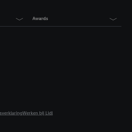
en. Meer informatie,
t moment in te
r
voor meer informatie
Awards
sverklaring
Werken bij Lidl