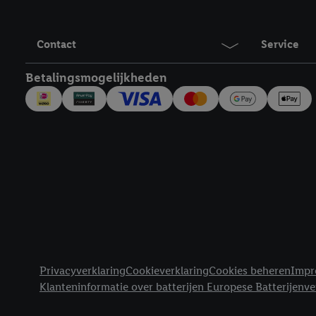
Door op "Akkoord" te kl
inclusief over de opsl
trekken, vind je in onze
Contact
Service
over de cookies die wij 
Betalingsmogelijkheden
Juridische koppelingen
Privacyverklaring
Cookieverklaring
Cookies beheren
Impr
Klanteninformatie over batterijen Europese Batterijenv