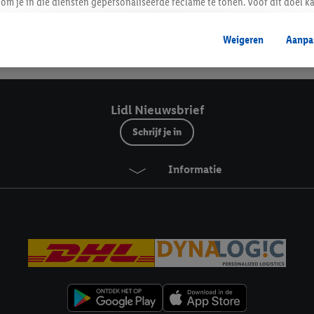
Lidl Nieuwsbrief
om je in die diensten gepersonaliseerde reclame te tonen. Voor dit doel k
mengevoegd met andere identifiers of met identifiers die door Criteo S.A. 
Weigeren
Aanpa
mming geeft, dan kunnen retargeting advertenties worden weergegeven voo
Veilig winkelen
etoond (bijvoorbeeld door het product in een winkelmandje van een online
. De retargeting advertenties kunnen op verschillende eindapparaten en b
ergegeven, als verschillende eindapparaten en Lidl-diensten, met behulp
Lidl Nieuwsbrief
ele andere identifiers of met identifiers waarover Criteo S.A. beschikt, a
Schrijf je in
je aangeven met welke cookies en vergelijkbare technieken en met welke
Informatie
e instemt. Verder kan je er meer informatie vinden over de gegevensverw
eren", kies je voor de optie dat er enkel technisch noodzakelijke cookies 
uikt.
ikken, stem je in met alle verwerkingen voor alle bovengenoemde doeleind
agperiode van de gegevens en je recht om jouw toestemming op elk gewens
privacyverklaring
.
Je vindt de impressum voor de Lidl website hier.
Klik
hie
inzetten.