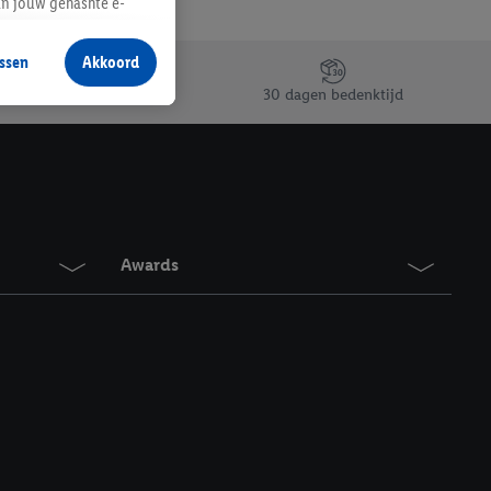
an jouw gehashte e-
aan jou zijn
ssen
Akkoord
r producten waarin je
30 dagen bedenktijd
 winkel te plaatsen
innen verschillende
 van jouw gehashte e-
an jou kunnen worden
Awards
erking.
en vergelijkbare
en. Meer informatie,
t moment in te
r
voor meer informatie