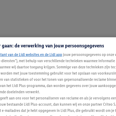
r gaan: de verwerking van jouw persoonsgegevens
itant van de Lidl websites en de Lidl app
jouw persoonsgegevens op onze w
l-diensten"), met behulp van verschillende technieken waarmee informati
armee wij daartoe toegang krijgen. Sommige van deze technieken zijn tec
worden met jouw toestemming gebruikt voor het opslaan van voorkeursins
n van statistieken of voor het tonen van gepersonaliseerde reclame binne
ent van het Lidl Plus-programma, dan worden gegevens over jouw aankoopge
mde doeleinden verwerkt.
 geeft aan ons voor het personaliseren van reclame en als je vervolgens ee
ouw bestaande Lidl Plus-account, dan kunnen wij en onze partner Criteo S.
t e-mailadres dat je hebt opgegeven in Lidl Plus, die gebruikt wordt om je 