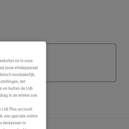
ebsites en in onze
e op jouw eindapparaat
hnisch noodzakelijk,
tellingen, het
n en buiten de Lidl-
drag in de winkel ook
n Lidl Plus-account
A. een speciale online
te herkennen in