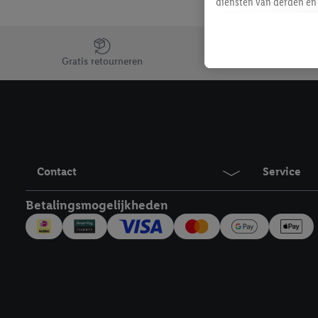
diensten van derden en 
mailadres ook worden sa
toegewezen.
Jouw voordelen bij ons als Lidl webshop klant
Als je hiervoor toeste
Gratis retourneren
eerder interesse hebt g
maar het niet te kopen)
Lidl-diensten worden we
mailadres en met eventu
toegewezen.
Onder "Aanpassen" kun 
Contact
Service
verwerkingsdoeleinden j
Door te klikken op "Weig
Betalingsmogelijkheden
technieken worden gebr
Door op "Akkoord" te kl
inclusief over de opsl
trekken, vind je in onze
over de cookies die wij 