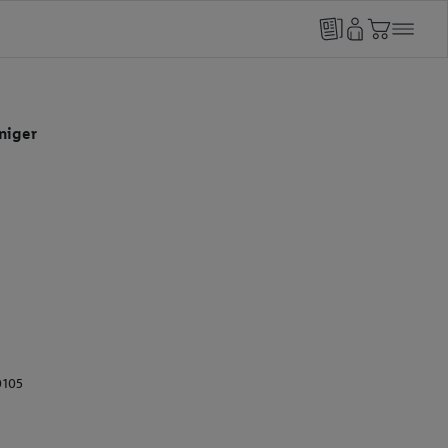
niger
0105